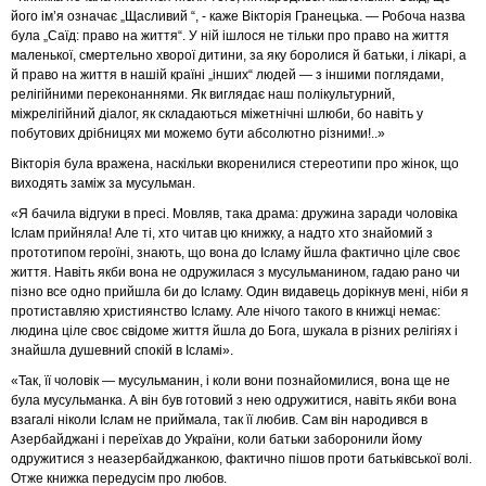
його ім’я означає „Щасливий “, - каже Вікторія Гранецька. — Робоча назва
була „Саїд: право на життя“. У ній ішлося не тільки про право на життя
маленької, смертельно хворої дитини, за яку боролися й батьки, і лікарі, а
й право на життя в нашій країні „інших“ людей — з іншими поглядами,
релігійними переконаннями. Як виглядає наш полікультурний,
міжрелігійний діалог, як складаються міжетнічні шлюби, бо навіть у
побутових дрібницях ми можемо бути абсолютно різними!..»
Вікторія була вражена, наскільки вкоренилися стереотипи про жінок, що
виходять заміж за мусульман.
«Я бачила відгуки в пресі. Мовляв, така драма: дружина заради чоловіка
Іслам прийняла! Але ті, хто читав цю книжку, а надто хто знайомий з
прототипом героїні, знають, що вона до Ісламу йшла фактично ціле своє
життя. Навіть якби вона не одружилася з мусульманином, гадаю рано чи
пізно все одно прийшла би до Ісламу. Один видавець дорікнув мені, ніби я
протиставляю християнство Ісламу. Але нічого такого в книжці немає:
людина ціле своє свідоме життя йшла до Бога, шукала в різних релігіях і
знайшла душевний спокій в Ісламі».
«Так, її чоловік — мусульманин, і коли вони познайомилися, вона ще не
була мусульманка. А він був готовий з нею одружитися, навіть якби вона
взагалі ніколи Іслам не приймала, так її любив. Сам він народився в
Азербайджані і переїхав до України, коли батьки заборонили йому
одружитися з неазербайджанкою, фактично пішов проти батьківської волі.
Отже книжка передусім про любов.