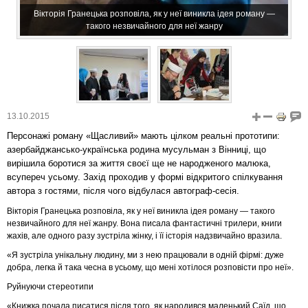
Вікторія Гранецька розповіла, як у неї виникла ідея роману —
такого незвичайного для неї жанру
13.10.2015
Персонажі роману «Щасливий» мають цілком реальні прототипи:
азербайджансько-українська родина мусульман з Вінниці, що
вирішила боротися за життя своєї ще не народженого малюка,
всупереч усьому. Захід проходив у формі відкритого спілкування
автора з гостями, після чого відбулася автограф-сесія.
Вікторія Гранецька розповіла, як у неї виникла ідея роману — такого
незвичайного для неї жанру. Вона писала фантастичні трилери, книги
жахів, але одного разу зустріла жінку, і її історія надзвичайно вразила.
«Я зустріла унікальну людину, ми з нею працювали в одній фірмі: дуже
добра, легка й така чесна в усьому, що мені хотілося розповісти про неї».
Руйнуючи стереотипи
«Книжка почала писатися після того, як народився маленький Саїд, що