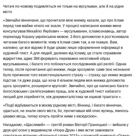
Читачі по-новому подивляться не тільки на мусульман, але й на рідне
місто
«Звичайні вінничани, що прочитали мою книжку, казали, що про Іслам
перед тим майже нічого не знали. У процесі написання книжки мене
консультував Михайло Якубович — мусульманин, ісламознавець, автор
перекладу Корану українською мовою. З його допомогою я роз’яснювала
читачам багато моментів: чому в Ісламі саме так, а не інакше. Вам,
напевно, це все відомо й буде цікаво лише оформлення інформації в
художній текст. А для людей, далеких від Ісламу, це стало справжнім
відкриттям, адже ЗМІ формують переважно негативний образ
мусульманина, і багато хто побоюється послідовників цієї релігії. Однак
тепер, після прочитання цієї книжки, люди зрозуміли: саме їхнє незнання
було причиною того екзистенціального страху — страху, що немає жодних
підстав. І я дуже рада, що хоча б кільком людям моя книжка допомогла
щось зрозуміти, розширити кругосвіт. Звичайно, про це написано багато
богословських і релігієзнавчих праць, але ж художній текст набагато
легший для сприйняття, ніж документалістика чи наукові трактати ».
«Події відбуваються в моєму рідному місті, Вінниці, і багато вінничан,
здається, не знали свого міста, бо, прочитавши мій опис вулиць, якихось
цікавих місць, тепер хочуть пройти ними з екскурсією».
Нагадаємо, «Щасливий» — третій роман Вікторії Гранецької — вийшов у
друк цієї осені у видавництві «Нора-Друк» і вже встиг завоювати
спеціальну відзнаку «Коронації слова-2015» у почесній номінації «Гранд-