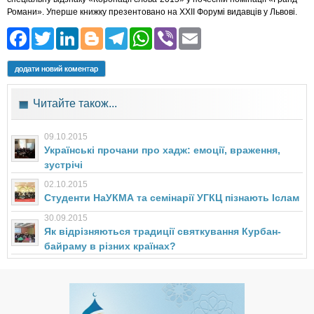
Романи». Уперше книжку презентовано на XXII Форумі видавців у Львові.
Facebook
Twitter
LinkedIn
Blogger
Telegram
WhatsApp
Viber
Email
додати новий коментар
Читайте також...
09.10.2015
Українські прочани про хадж: емоції, враження,
зустрічі
02.10.2015
Студенти НаУКМА та семінарії УГКЦ пізнають Іслам
30.09.2015
Як відрізняються традиції святкування Курбан-
байраму в різних країнах?