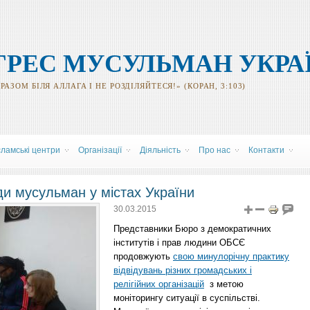
ГРЕС МУСУЛЬМАН УКРА
АЗОМ БІЛЯ АЛЛАГА І НЕ РОЗДІЛЯЙТЕСЯ!» (КОРАН, 3:103)
сламські центри
Організації
Діяльність
Про нас
Контакти
ди мусульман у містах України
30.03.2015
Представники Бюро з демократичних
інститутів і прав людини ОБСЄ
продовжують
свою минулорічну практику
відвідувань різних громадських і
релігійних організацій
з метою
моніторингу ситуації в суспільстві.