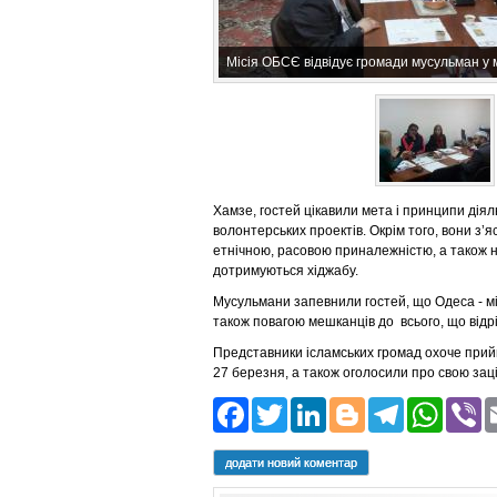
Місія ОБСЄ відвідує громади мусульман у 
Хамзе, гостей цікавили мета і принципи діял
волонтерських проектів. Окрім того, вони з’
етнічною, расовою приналежністю, а також н
дотримуються хіджабу.
Мусульмани запевнили гостей, що Одеса - мі
також повагою мешканців до всього, що відрі
Представники ісламських громад охоче при
27 березня, а також оголосили про свою заціка
Facebook
Twitter
LinkedIn
Blogger
Teleg
Wh
додати новий коментар