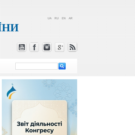
UA
RU
EN
AR
ЇНИ
Пошук
Пошукова
форма