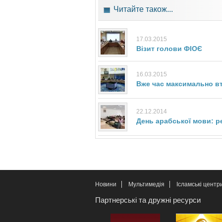
Читайте також...
17.03.2015
Візит голови ФІОЄ
16.03.2015
Вже час максимально вт
22.12.2014
День арабської мови: ре
Новини
Мультимедія
Ісламські центр
Партнерські та дружні ресурси