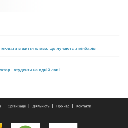
ілювати в життя слова, що лунають з мінбарів
ктор і студенти на одній лаві
и
Організації
Діяльність
Про нас
Контакти