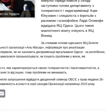
Минулої середи комісія у складі
заступника голови департаменту з
толерантності і недискримінації Азри
містах України
Юнузович і спеціаліста з боротьби з
расизмом і ксенофобією Ларрі Оломофе
відвідала ІКЦ Одеси. Цього тижня
аналогічного візиту очікують в ІКЦ
Вінниці.
За словами голови одеського ІКЦ Біляля
ьності організації «Аль-Масар», інформація про реалізацію
ясовували, чи не зазнають дискримінації мусульмани Одеси - за релігійною,
амагалися проаналізувати, чи існують проблеми у жінок, які
сто, яке характеризується своєю толерантністю і багатоманітністю, а
зняє їх від інших, тому проблеми не виникають.
йняли запрошення відвідати дводенний семінар ОБСЄ з прав людини 26-
вленість в участі в серії заходів Організації наприкінці 2015 року.
ram
atsApp
Viber
Email