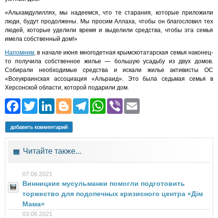
«Альхамдулиллях, мы надеемся, что те старания, которые приложили
люди, будут продолжены. Мы просим Аллаха, чтобы он благословил тех
людей, которые уделили время и выделили средства, чтобы эта семья
имела собственный дом!»
Напомним
, в начале июня многодетная крымскотатарская семья наконец-
то получила собственное жилье — большую усадьбу из двух домов.
Собирали необходимые средства и искали жилье активисты ОС
«Всеукраинская ассоциация «Альраид». Это была седьмая семья в
Херсонской области, которой подарили дом.
Facebook
Twitter
LinkedIn
Blogger
Telegram
WhatsApp
Viber
Email
добавить комментарий
Читайте также...
07.06.2021
Винницкие мусульманки помогли подготовить
торжество для подопечных кризисного центра «Дім
Мама»
03.06.2021