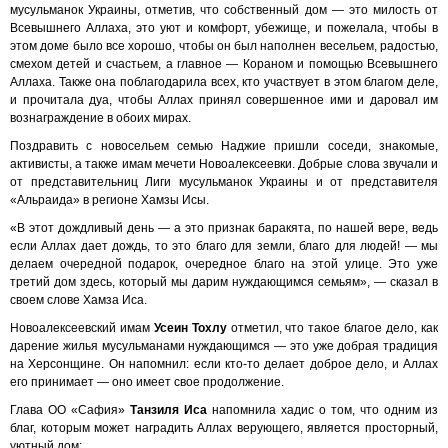
мусульманок Украины, отметив, что собственный дом — это милость от
Всевышнего Аллаха, это уют и комфорт, убежище, и пожелала, чтобы в
этом доме было все хорошо, чтобы он был наполнен весельем, радостью,
смехом детей и счастьем, а главное — Кораном и помощью Всевышнего
Аллаха. Также она поблагодарила всех, кто участвует в этом благом деле,
и прочитала дуа, чтобы Аллах принял совершенное ими и даровал им
вознаграждение в обоих мирах.
Поздравить с новосельем семью Наджие пришли соседи, знакомые,
активисты, а также имам мечети Новоалексеевки. Добрые слова звучали и
от представительниц Лиги мусульманок Украины и от представителя
«Альраида» в регионе Хамзы Исы.
«В этот дождливый день — а это признак баракята, по нашей вере, ведь
если Аллах дает дождь, то это благо для земли, благо для людей! — мы
делаем очередной подарок, очередное благо на этой улице. Это уже
третий дом здесь, который мы дарим нуждающимся семьям», — сказал в
своем слове Хамза Иса.
Новоалексеевский имам
Усеин Тохлу
отметил, что такое благое дело, как
дарение жилья мусульманами нуждающимся — это уже добрая традиция
на Херсонщине. Он напомнил: если кто-то делает доброе дело, и Аллах
его принимает — оно имеет свое продолжение.
Глава ОО «Сафия»
Танзиля Иса
напомнила хадис о том, что одним из
благ, которым может наградить Аллах верующего, является просторный,
уютный дом: