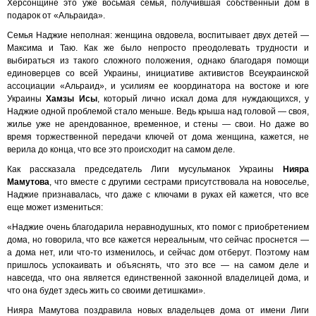
Херсонщине это уже восьмая семья, получившая собственный дом в
подарок от «Альраида».
Семья Наджие неполная: женщина овдовела, воспитывает двух детей —
Максима и Таю. Как же было непросто преодолевать трудности и
выбираться из такого сложного положения, однако благодаря помощи
единоверцев со всей Украины, инициативе активистов Всеукраинской
ассоциации «Альраид», и усилиям ее координатора на востоке и юге
Украины
Хамзы Исы
, который лично искал дома для нуждающихся, у
Наджие одной проблемой стало меньше. Ведь крыша над головой — своя,
жилье уже не арендованное, временное, и стены — свои. Но даже во
время торжественной передачи ключей от дома женщина, кажется, не
верила до конца, что все это происходит на самом деле.
Как рассказала председатель Лиги мусульманок Украины
Нияра
Мамутова
, что вместе с другими сестрами присутствовала на новоселье,
Наджие признавалась, что даже с ключами в руках ей кажется, что все
еще может измениться:
«Наджие очень благодарила неравнодушных, кто помог с приобретением
дома, но говорила, что все кажется нереальным, что сейчас проснется —
а дома нет, или что-то изменилось, и сейчас дом отберут. Поэтому нам
пришлось успокаивать и объяснять, что это все — на самом деле и
навсегда, что она является единственной законной владелицей дома, и
что она будет здесь жить со своими детишками».
Нияра Мамутова поздравила новых владельцев дома от имени Лиги