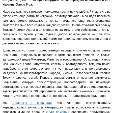
эти добрые дела! — говорит
координатор «Альраида» на востоке и юге
Украины Хамза Иса
.
Надо сказать, что к подаренному дома идет и приусадебный участок, а во
дворе есть еще домик-пристройка, поэтому сначала была идея поселить
там две семьи, поскольку в жилье нуждалась еще одна женщина,
самостоятельно воспитывающая двоих детей. Но она отказалась в пользу
большой семьи Асана-ага, которая из-за отсутствия собственного жилья
скиталась по чужим углам. Однако добро возвращается — для этой
женщины нашелся небольшой домик неподалеку, поэтому вскоре и она с
детьми наконец станет хозяйкой в нем.
Единоверцы устроили торжественную передачу ключей от дома семье
Асана-ага. Поздравить новоселов с этим событием пришли не только
запорожский имам Мухаммад Мамутов и координатор «Альраида» Хамза
Иса. Добрые слова напутствия, советы и благодарности тем, кто помог
приобрести этот дом, звучали из уст представителя регионального
Меджлиса крымскотатарского народа, имама Новоалексеевки Усеина
Тохлу и других гостей. Приветствовала семью и местная активистка
Зодие-апа, которую присутствующие поблагодарили за неуемную
деятельность в интересах общины, ведь благодаря ей и ее инициативам
здесь реализуются 99 процентов общественно значимых проектов.
Кстати, и угощение пришедших на новоселье, организовала Зодие-апа.
Мы
неоднократно сообщали
, что благодаря пожертвованиям
неравнодушных активисты «Альраида» имели возможность в рамках
проектов «Единое тело» и
«Рука помощи»
обеспечить продуктовыми