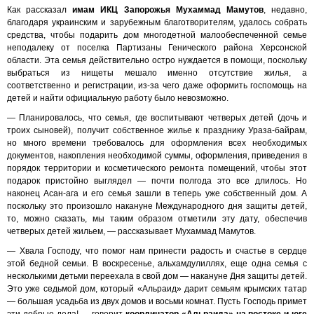
Как рассказал
имам ИКЦ Запорожья Мухаммад Мамутов
, недавно,
благодаря украинским и зарубежным благотворителям, удалось собрать
средства, чтобы подарить дом многодетной малообеспеченной семье
неподалеку от поселка Партизаны Генического района Херсонской
области. Эта семья действительно остро нуждается в помощи, поскольку
выбраться из нищеты мешало именно отсутствие жилья, а
соответственно и регистрации, из-за чего даже оформить госпомощь на
детей и найти официальную работу было невозможно.
— Планировалось, что семья, где воспитывают четверых детей (дочь и
троих сыновей), получит собственное жилье к празднику Ураза-байрам,
но много времени требовалось для оформления всех необходимых
документов, накопления необходимой суммы, оформления, приведения в
порядок территории и косметического ремонта помещений, чтобы этот
подарок пристойно выглядел — почти полгода это все длилось. Но
наконец Асан-ага и его семья зашли в теперь уже собственный дом. А
поскольку это произошло накануне Международного дня защиты детей,
то, можно сказать, мы таким образом отметили эту дату, обеспечив
четверых детей жильем, — рассказывает Мухаммад Мамутов.
— Хвала Господу, что помог нам принести радость и счастье в сердце
этой бедной семьи. В воскресенье, альхамдулиллях, еще одна семья с
несколькими детьми переехала в свой дом — накануне Дня защиты детей.
Это уже седьмой дом, который «Альраид» дарит семьям крымских татар
— большая усадьба из двух домов и восьми комнат. Пусть Господь примет