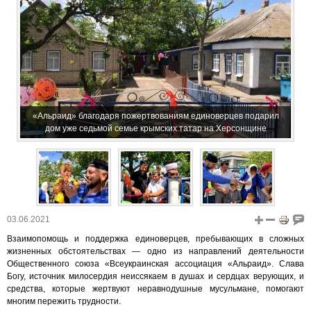
«Альраид» благодаря пожертвованиям единоверцев подарил
дом уже седьмой семье крымских татар на Херсонщине
03.06.2021
Взаимопомощь и поддержка единоверцев, пребывающих в сложных
жизненных обстоятельствах — одно из направлений деятельности
Общественного союза «Всеукраинская ассоциация «Альраид». Слава
Богу, источник милосердия неиссякаем в душах и сердцах верующих, и
средства, которые жертвуют неравнодушные мусульмане, помогают
многим пережить трудности.