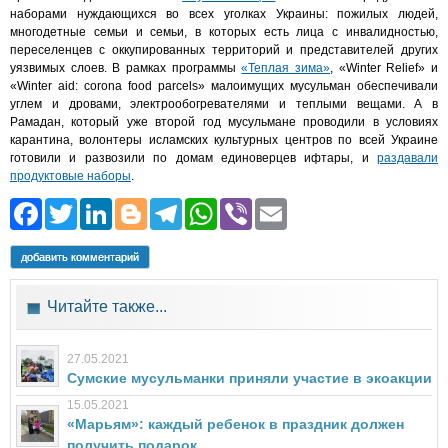
наборами нуждающихся во всех уголках Украины: пожилых людей,
многодетные семьи и семьи, в которых есть лица с инвалидностью,
переселенцев с оккупированных территорий и представителей других
уязвимых слоев. В рамках программы
«Теплая зима»
, «Winter Relief» и
«Winter aid: corona food parcels» малоимущих мусульман обеспечивали
углем и дровами, электрообогревателями и теплыми вещами. А в
Рамадан, который уже второй год мусульмане проводили в условиях
карантина, волонтеры исламских культурных центров по всей Украине
готовили и развозили по домам единоверцев ифтары, и
раздавали
продуктовые наборы
.
Facebook
Twitter
LinkedIn
Blogger
Telegram
WhatsApp
Viber
Email
добавить комментарий
Читайте также...
27.05.2021
Сумские мусульманки приняли участие в экоакции
15.05.2021
«Марьям»: каждый ребенок в праздник должен
получить подарок