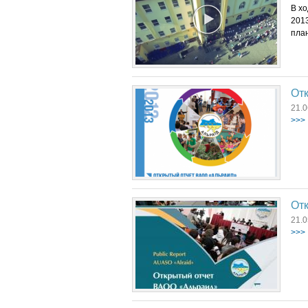
В хо
2013
план
Отк
21.0
>>>
Отк
21.0
>>>