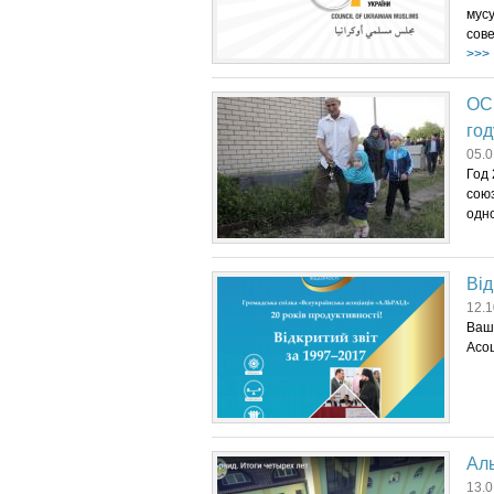
мус
сове
>>>
ОСВ
год
05.0
Год
сою
одн
Від
12.1
Ваші
Асоц
Аль
13.0