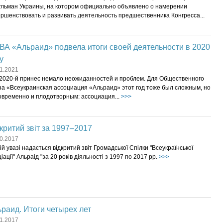
ульман Украины, на котором официально объявлено о намерении
ршенствовать и развивать деятельность предшественника Конгресса...
А «Альраид» подвела итоги своей деятельности в 2020
у
1.2021
 2020-й принес немало неожиданностей и проблем. Для Общественного
за «Всеукраинская ассоциация «Альраид» этот год тоже был сложным, но
овременно и плодотворным: ассоциация...
>>>
критий звіт за 1997–2017
0.2017
й увазі надається відкритий звіт Громадської Спілки "Всеукраїнської
іації" Альраід "за 20 років діяльності з 1997 по 2017 рр.
>>>
раид. Итоги четырех лет
1.2017