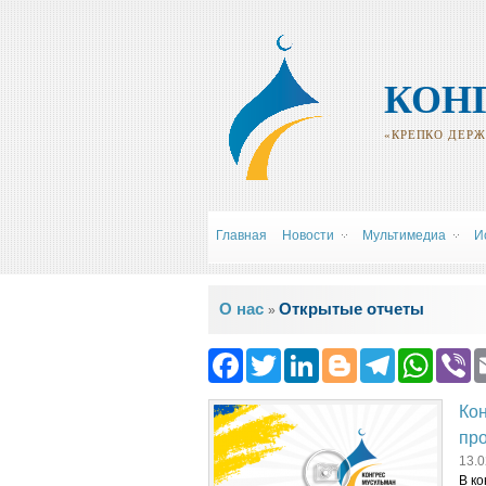
КОН
«КРЕПКО ДЕРЖИ
Главная
Новости
Мультимедиа
И
Вы здесь
О нас
Открытые отчеты
»
Facebook
Twitter
LinkedIn
Blogger
Teleg
Wh
Кон
пр
13.0
В к