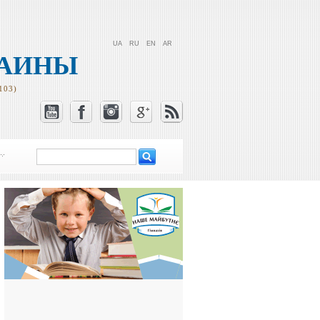
UA
RU
EN
AR
РАИНЫ
103)
Поиск
Форма поиска