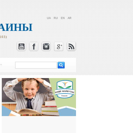
UA
RU
EN
AR
РАИНЫ
103)
Поиск
Форма поиска