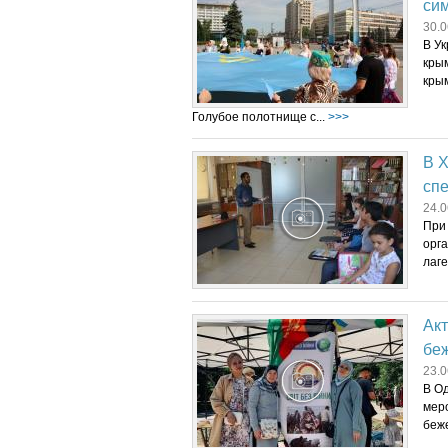
си
30.0
В Ук
кры
крым
Голубое полотнище с...
>>>
В Х
спе
24.0
При
орг
лаге
Ак
бе
23.0
В О
мер
беже