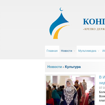
КОН
«КРЕПКО ДЕРЖИ
Главная
Новости
Мультимедиа
И
Вы здесь
Новости
Культура
»
В 
хид
07.0
Бол
Все
плат