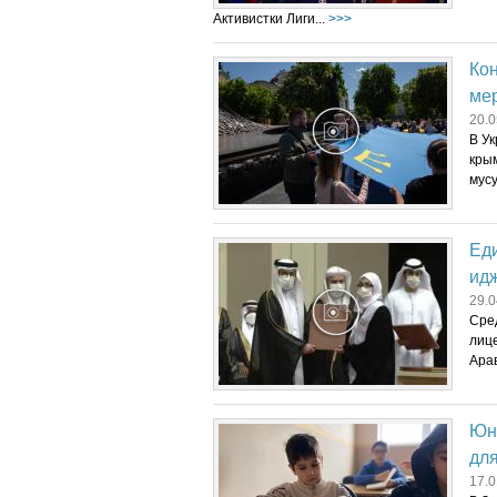
Активистки Лиги...
>>>
Кон
ме
20.0
В У
кры
мусу
Ед
ид
29.0
Сред
лиц
Арав
Юн
для
17.0