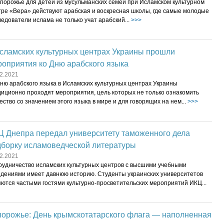
апорожье для детей из мусульманских семей при Исламском культурном
тре «Вера» действуют арабская и воскресная школы, где самые молодые
едователи ислама не только учат арабский...
>>>
сламских культурных центрах Украины прошли
роприятия ко Дню арабского языка
2.2021
ню арабского языка в Исламских культурных центрах Украины
диционно проходят мероприятия, цель которых не только ознакомить
ство со значением этого языка в мире и для говорящих на нем...
>>>
Ц Днепра передал университету таможенного дела
дборку исламоведческой литературы
2.2021
рудничество исламских культурных центров с высшими учебными
едениями имеет давнюю историю. Студенты украинских университетов
яются частыми гостями культурно-просветительских мероприятий ИКЦ...
порожье: День крымскотатарского флага — наполненная