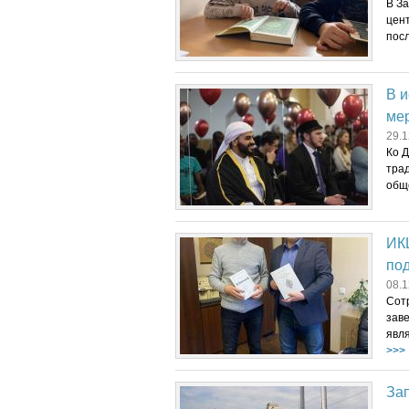
В З
цен
посл
В и
ме
29.1
Ко Д
тра
обще
ИК
по
08.1
Сот
зав
явл
>>>
За