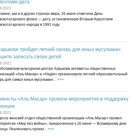
мволами дата
6.2021
раине, как и в других странах мира, 26 июня отметили День
мскотатарского флага — дату, установленную Вторым Курултаем
скотатарского народа в 1991 году.
арькове пройдет летний лагерь для юных мусульман:
шите записать своих детей
6.2021
 Исламском культурном центре Харькова активисты общественных
анизаций «Аль-Манар» и «Надія» организовали летний образовательный
рь для самых юных мусульман....
>>>
тивисты «Аль-Масар» провели мероприятие в поддержку
женцев
6.2021
дессе женский отдел общественной организации «Аль-Масар» провел
оприятие «Мир без войны», приуроченное к 20 июня — Всемирному дню
нца. Реализовать проект...
>>>