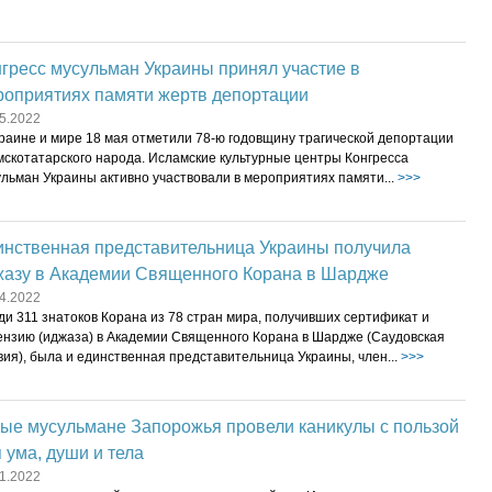
гресс мусульман Украины принял участие в
роприятиях памяти жертв депортации
5.2022
краине и мире 18 мая отметили 78-ю годовщину трагической депортации
мскотатарского народа. Исламские культурные центры Конгресса
льман Украины активно участвовали в мероприятиях памяти...
>>>
инственная представительница Украины получила
жазу в Академии Священного Корана в Шардже
4.2022
и 311 знатоков Корана из 78 стран мира, получивших сертификат и
ензию (иджаза) в Академии Священного Корана в Шардже (Саудовская
ия), была и единственная представительница Украины, член...
>>>
ые мусульмане Запорожья провели каникулы с пользой
 ума, души и тела
1.2022