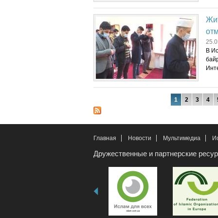
Жит
отм
25.0
В Ис
бай
Инте
Страницы
1
2
3
4
Главная
Новости
Мультимедиа
И
Дружественные и партнерские ресу