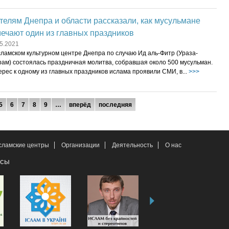
елям Днепра и области рассказали, как мусульмане
ечают один из главных праздников
5.2021
ламском культурном центре Днепра по случаю Ид аль-Фитр (Ураза-
рам) состоялась праздничная молитва, собравшая около 500 мусульман.
рес к одному из главных праздников ислама проявили СМИ, в...
>>>
5
6
7
8
9
…
вперёд
последняя
сламские центры
Организации
Деятельность
О нас
рсы