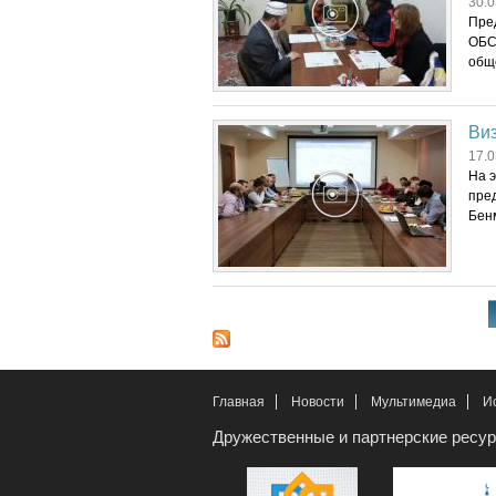
30.0
Пре
ОБС
общ
Ви
17.0
На 
пре
Бенм
Страницы
Главная
Новости
Мультимедиа
И
Дружественные и партнерские ресу