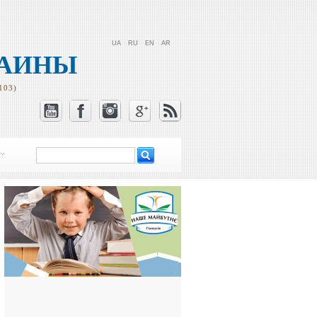
UA
RU
EN
AR
РАИНЫ
103)
Поиск
Форма поиска