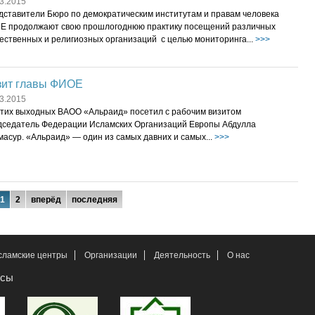
3.2015
дставители Бюро по демократическим институтам и правам человека
Е продолжают свою прошлогоднюю практику посещений различных
ественных и религиозных организаций с целью мониторинга...
>>>
зит главы ФИОЕ
3.2015
этих выходных ВАОО «Альраид» посетил с рабочим визитом
дседатель Федерации Исламских Организаций Европы Абдулла
асур. «Альраид» — один из самых давних и самых...
>>>
1
2
вперёд
последняя
сламские центры
Организации
Деятельность
О нас
рсы