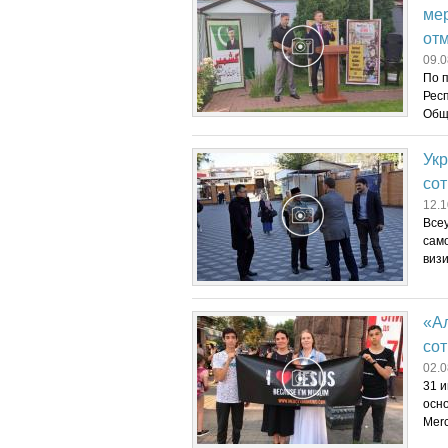
мер
от
09.0
По 
Рес
Общ
Укр
сот
12.1
Все
сам
визи
«Ал
со
02.0
31 и
осн
Merc