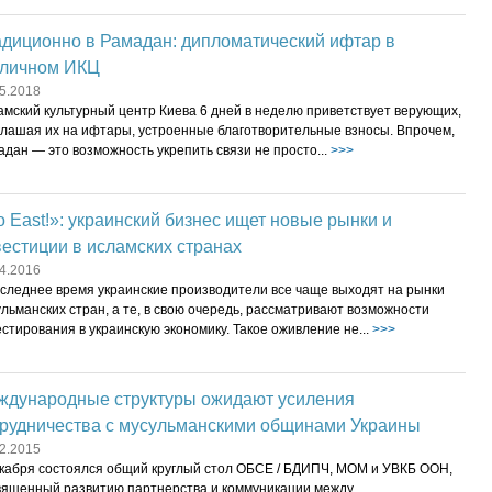
адиционно в Рамадан: дипломатический ифтар в
оличном ИКЦ
5.2018
амский культурный центр Киева 6 дней в неделю приветствует верующих,
глашая их на ифтары, устроенные благотворительные взносы. Впрочем,
дан — это возможность укрепить связи не просто...
>>>
 East!»: украинский бизнес ищет новые рынки и
естиции в исламских странах
4.2016
оследнее время украинские производители все чаще выходят на рынки
льманских стран, а те, в свою очередь, рассматривают возможности
стирования в украинскую экономику. Такое оживление не...
>>>
ждународные структуры ожидают усиления
трудничества с мусульманскими общинами Украины
2.2015
екабря состоялся общий круглый стол ОБСЕ / БДИПЧ, МОМ и УВКБ ООН,
вященный развитию партнерства и коммуникации между