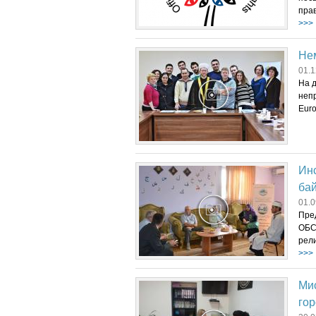
пра
>>>
Не
01.1
На д
непр
Euro
Ин
ба
01.0
Пре
ОБС
рели
>>>
Ми
го