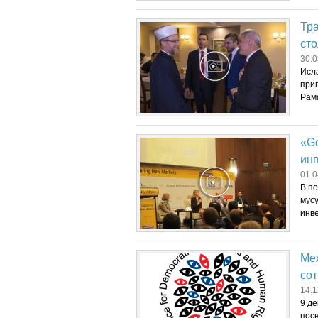
Тр
ст
30.0
Исл
при
Рама
«Go
инв
01.0
В п
мусу
инве
Ме
со
14.1
9 д
пос