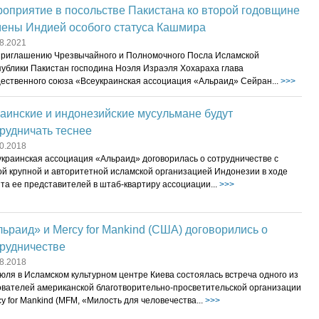
оприятие в посольстве Пакистана ко второй годовщине
мены Индией особого статуса Кашмира
8.2021
приглашению Чрезвычайного и Полномочного Посла Исламской
публики Пакистан господина Ноэля Израэля Хохараха глава
ественного союза «Всеукраинская ассоциация «Альраид» Сейран...
>>>
аинские и индонезийские мусульмане будут
рудничать теснее
0.2018
украинская ассоциация «Альраид» договорилась о сотрудничестве с
ой крупной и авторитетной исламской организацией Индонезии в ходе
та ее представителей в штаб-квартиру ассоциации...
>>>
ьраид» и Mercy for Mankind (США) договорились о
трудничестве
8.2018
юля в Исламском культурном центре Киева состоялась встреча одного из
ователей американской благотворительно-просветительской организации
y for Mankind (MFM, «Милость для человечества...
>>>