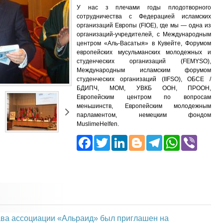
У нас з плечами годы плодотворного
сотрудничества с Федерацией исламских
организаций Европы (FIOE), где мы — одна из
организаций-учредителей, с Международным
центром «Аль-Васатыя» в Кувейте, Форумом
европейских мусульманских молодежных и
студенческих организаций (FEMYSO),
Международным исламским форумом
студенческих организаций (IIFSO), ОБСЕ /
БДИПЧ, МОМ, УВКБ ООН, ПРООН,
Европейским центром по вопросам
меньшинств, Европейским молодежным
парламентом, немецким фондом
MuslimeHelfen.
Facebook
Twitter
LinkedIn
Blogger
Telegra
What
Vib
ава ассоциации «Альраид» был приглашен на