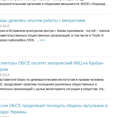
вохранительными органами и общинами меньшинств. ВАОО «Альраид...
мцы делились опытом работы с мигрантами
2.2015
нях в Исламском культурном центре г. Киева принимали гостей – членов
авительственных общественных организаций, в том числе и Youth of
pean nationalities (YEN, ...
>>>
спекторы ОБСЕ посетят запорожский ИКЦ на Курбан-
йрам
9.2015
дставители Бюро по демократическим институтам и правам человека
Е, продолжают практику посещения различных общественных и
гиозных организаций с целью мониторинга ситуации в обществе. На...
ссия ОБСЕ продолжает посещать общины мусульман в
родах Украины