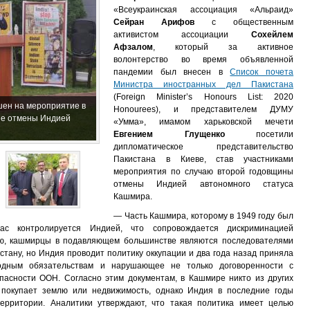
«Всеукраинская ассоциация «Альраид»
Сейран Арифов
с общественным
активистом ассоциации
Сохейлем
Афзалом
, который за активное
волонтерство во время объявленной
пандемии был внесен в
Список почета
Министра иностранных дел Пакистана
(Foreign Minister’s Honours List: 2020
шен на мероприятие в
Honourees), и представителем ДУМУ
не отмены Индией
«Умма», имамом харьковской мечети
Евгением Глущенко
посетили
дипломатическое представительство
Пакистана в Киеве, став участниками
мероприятия по случаю второй годовщины
отмены Индией автономного статуса
Кашмира.
— Часть Кашмира, которому в 1949 году был
час контролируется Индией, что сопровождается дискриминацией
ню, кашмирцы в подавляющем большинстве являются последователями
стану, но Индия проводит политику оккупации и два года назад приняла
одным обязательствам и нарушающее не только договоренности с
пасности ООН. Согласно этим документам, в Кашмире никто из других
 покупает землю или недвижимость, однако Индия в последние годы
ерритории. Аналитики утверждают, что такая политика имеет целью