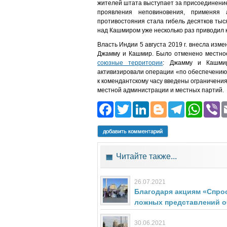
жителей штата выступает за присоединение 
проявления неповиновения, применяя 
противостояния стала гибель десятков ты
над Кашмиром уже несколько раз приводил 
Власть Индии 5 августа 2019 г. внесла изм
Джамму и Кашмир. Было отменено местно
союзные территории
: Джамму и Кашмир
активизировали операции «по обеспечению
к комендантскому часу введены ограничения
местной администрации и местных партий.
Facebook
Twitter
LinkedIn
Blogger
Teleg
Wh
добавить комментарий
Читайте также...
26.07.2021
Благодаря акциям «Спро
ложных представлений о
30.06.2021