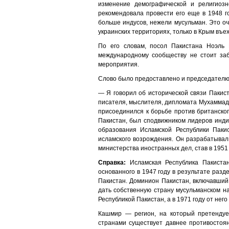
изменение демографической и религиоз
рекомендовала провести его еще в 1948 г
больше индусов, нежели мусульман. Это о
украинских территориях, только в Крым въ
По его словам, посол Пакистана Ноэль 
международному сообществу не стоит заб
мероприятия.
Слово было предоставлено и председателю
— Я говорил об исторической связи Пакист
писателя, мыслителя, дипломата Мухаммада
присоединился к борьбе против британског
Пакистан, был сподвижником лидеров инд
образования Исламской Республики Паки
исламского возрождения. Он разрабатывал
министерства иностранных дел, став в 1951
Справка:
Исламская Республика Пакистан
основанного в 1947 году в результате ра
Пакистан. Доминион Пакистан, включавший
дать собственную страну мусульманском н
Республикой Пакистан, а в 1971 году от не
Кашмир — регион, на который претендует
странами существует давнее противостоя