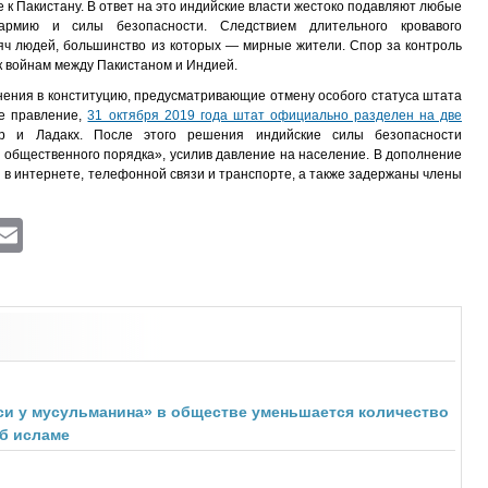
к Пакистану. В ответ на это индийские власти жестоко подавляют любые
армию и силы безопасности. Следствием длительного кровавого
сяч людей, большинство из которых — мирные жители. Спор за контроль
к войнам между Пакистаном и Индией.
енения в конституцию, предусматривающие отмену особого статуса штата
е правление,
31 октября 2019 года штат официально разделен на две
 и Ладакх. После этого решения индийские силы безопасности
 общественного порядка», усилив давление на население. В дополнение
 в интернете, телефонной связи и транспорте, а также задержаны члены
ram
atsApp
Viber
Email
си у мусульманина» в обществе уменьшается количество
б исламе