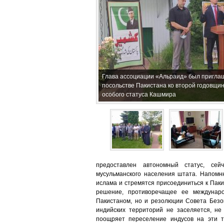
Глава ассоциации «Альраид» был пригла
посольстве Пакистана ко второй годовщи
особого статуса Кашмира
предоставлен автономный статус, сей
мусульманского населения штата. Напом
ислама и стремятся присоединиться к Паки
решение, противоречащее ее междунар
Пакистаном, но и резолюции Совета Безо
индийских территорий не заселяется, не
поощряет переселение индусов на эти т