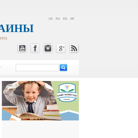
UA
RU
EN
AR
РАИНЫ
103)
Поиск
Форма поиска