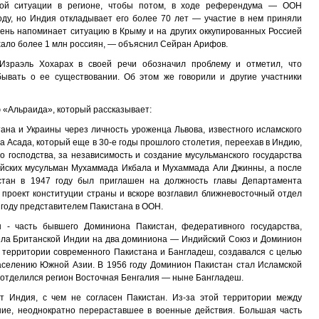
ной ситуации в регионе, чтобы потом, в ходе референдума — ООН
оду, но Индия откладывает его более 70 лет — участие в нем приняли
чень напоминает ситуацию в Крыму и на других оккупированных Россией
ехало более 1 млн россиян, — объяснил Сейран Арифов.
Израэль Хохарах в своей речи обозначил проблему и отметил, что
ывать о ее существовании. Об этом же говорили и другие участники
 «Альраида», который рассказывает:
ана и Украины через личность уроженца Львова, известного исламского
 Асада, который еще в 30-е годы прошлого столетия, переехав в Индию,
о господства, за независимость и создание мусульманского государства
ийских мусульман Мухаммада Икбала и Мухаммада Али Джинны, а после
стан в 1947 году был приглашен на должность главы Департамента
 проект конституции страны и вскоре возглавил ближневосточный отдел
 году представителем Пакистана в ООН.
 - часть бывшего Доминиона Пакистан, федеративного государства,
здела Британской Индии на два доминиона — Индийский Союз и Доминион
 территории современного Пакистана и Бангладеш, создавался с целью
аселению Южной Азии. В 1956 году Доминион Пакистан стал Исламской
го отделился регион Восточная Бенгалия — ныне Бангладеш.
 Индия, с чем не согласен Пакистан. Из-за этой территории между
ние, неоднократно перераставшее в военные действия. Большая часть