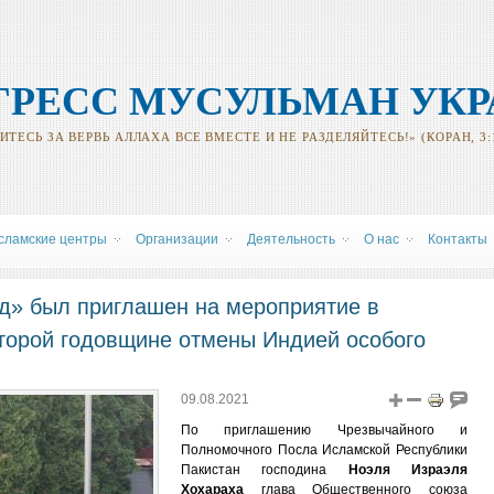
ГРЕСС МУСУЛЬМАН УК
ТЕСЬ ЗА ВЕРВЬ АЛЛАХА ВСЕ ВМЕСТЕ И НЕ РАЗДЕЛЯЙТЕСЬ!» (КОРАН, 3:
сламские центры
Oрганизации
Деятельность
О нас
Контакты
д» был приглашен на мероприятие в
второй годовщине отмены Индией особого
09.08.2021
По приглашению Чрезвычайного и
Полномочного Посла Исламской Республики
Пакистан господина
Ноэля Израэля
Хохараха
глава Общественного союза