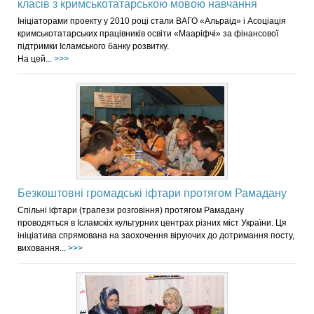
класів з кримськотатарською мовою навчання
Ініціаторами проекту у 2010 році стали ВАГО «Альраід» і Асоціація
кримськотатарських працівників освіти «Мааріфчі» за фінансової
підтримки Ісламського банку розвитку.
На цей...
>>>
Безкоштовні громадські іфтари протягом Рамадану
Спільні іфтари (трапези розговіння) протягом Рамадану
проводяться в Ісламскіх культурних центрах різних міст України. Ця
ініціатива спрямована на заохочення віруючих до дотримання посту,
виховання...
>>>