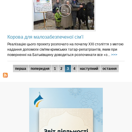
Корова для малозабезпеченої сім'ї
Реалізацію цього проекту розпочато на початку XXI століття з метою
надання допомоги сім'ям кримських татар-репатріантів, яким при
поверненні на Батьківщину доводиться розпочинати все «з...
>>>
Сторінки
перша
попередня
1
2
3
4
наступний
остання