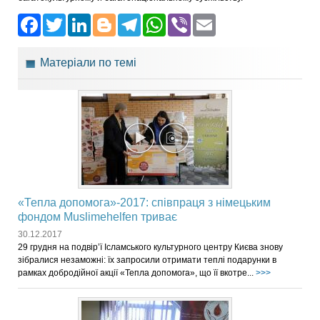
Facebook
Twitter
LinkedIn
Blogger
Telegram
WhatsApp
Viber
Email
Матеріали по темі
«Тепла допомога»-2017: співпраця з німецьким
фондом Muslimehelfen триває
30.12.2017
29 грудня на подвір’ї Ісламського культурного центру Києва знову
зібралися незаможні: їх запросили отримати теплі подарунки в
рамках добродійної акції «Тепла допомога», що її вкотре...
>>>