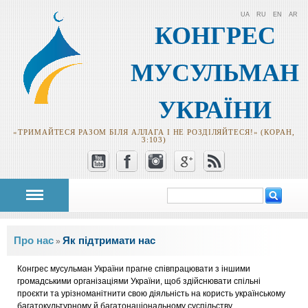
UA
RU
EN
AR
КОНГРЕС
МУСУЛЬМАН
УКРАЇНИ
«ТРИМАЙТЕСЯ РАЗОМ БІЛЯ АЛЛАГА І НЕ РОЗДІЛЯЙТЕСЯ!» (КОРАН,
3:103)
Пошук
Пошукова
форма
Ви є тут
Про нас
Як підтримати нас
»
Конгрес мусульман України прагне співпрацювати з іншими
громадськими організаціями України, щоб здійснювати спільні
проєкти та урізноманітнити свою діяльність на користь українському
багатокультурному й багатонаціональному суспільству.