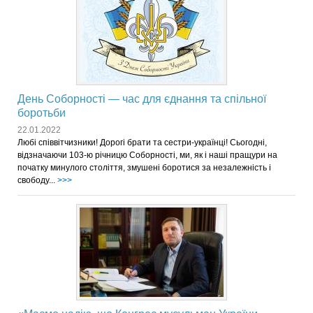
День Соборності — час для єднання та спільної
боротьби
22.01.2022
Любі співвітчизники! Дорогі брати та сестри-українці! Сьогодні,
відзначаючи 103-ю річницю Соборності, ми, як і наші пращури на
початку минулого століття, змушені боротися за незалежність і
свободу...
>>>