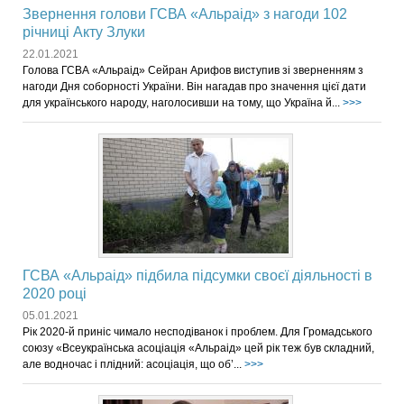
Звернення голови ГСВА «Альраід» з нагоди 102
річниці Акту Злуки
22.01.2021
Голова ГСВА «Альраід» Сейран Арифов виступив зі зверненням з
нагоди Дня соборності України. Він нагадав про значення цієї дати
для українського народу, наголосивши на тому, що Україна й...
>>>
ГСВА «Альраід» підбила підсумки своєї діяльності в
2020 році
05.01.2021
Рік 2020-й приніс чимало несподіванок і проблем. Для Громадського
союзу «Всеукраїнська асоціація «Альраід» цей рік теж був складний,
але водночас і плідний: асоціація, що об’...
>>>