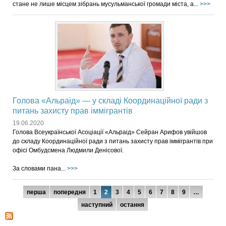
стане не лише місцем зібрань мусульманської громади міста, а...
>>>
Голова «Альраід» — у складі Координаційної ради з
питань захисту прав іммігрантів
19.06.2020
Голова Всеукраїнської Асоціації «Альраід» Сейран Арифов увійшов
до складу Координаційної ради з питань захисту прав іммігрантів при
офісі Омбудсмена Людмили Денісової.
За словами пана...
>>>
Сторінки
перша
попередня
1
2
3
4
5
6
7
8
9
…
наступний
остання