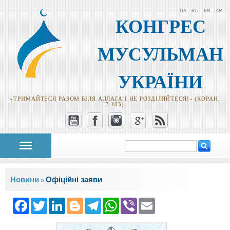
UA
RU
EN
AR
КОНГРЕС
МУСУЛЬМАН
УКРАЇНИ
«ТРИМАЙТЕСЯ РАЗОМ БІЛЯ АЛЛАГА І НЕ РОЗДІЛЯЙТЕСЯ!» (КОРАН,
3:103)
Пошук
Пошукова
форма
Ви є тут
Новини
Офіційні заяви
»
Facebook
Twitter
LinkedIn
Blogger
Telegram
WhatsApp
Viber
Email