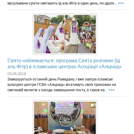
мусульмани-суніти святкують Ід аль-Фітр в один день, по-друге...
>>>
Свято наближається: програма Свята розговин (Ід
аль-Фітр) в ісламських центрах Асоціації «Альраід»
03.06.2019
Завершується останній день Рамадану, і вже завтра ісламські
культурні центри ГСВА «Альраід» вітатимуть своїх прихожан на
святковій молитві з нагоди завершення посту, а також на...
>>>