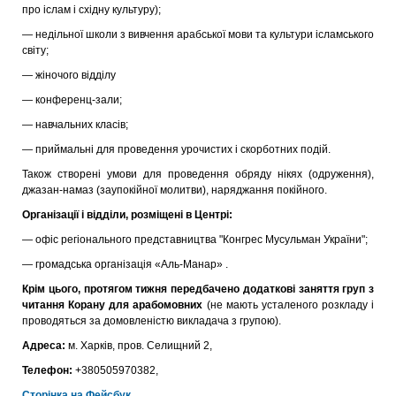
про іслам і східну культуру);
— недільної школи з вивчення арабської мови та культури ісламського
світу;
— жіночого відділу
— конференц-зали;
— навчальних класів;
— приймальні для проведення урочистих і скорботних подій.
Також створені умови для проведення обряду нікях (одруження),
джазан-намаз (заупокійної молитви), наряджання покійного.
Організації і відділи, розміщені в Центрі:
— офіс регіонального представництва "Конгрес Мусульман України";
— громадська організація «Аль-Манар» .
Крім цього, протягом тижня передбачено додаткові заняття груп з
читання Корану для арабомовних
(не мають усталеного розкладу і
проводяться за домовленістю викладача з групою).
Адреса:
м. Харків, пров. Селищний 2,
Телефон:
+380505970382,
Сторінка на Фейсбук