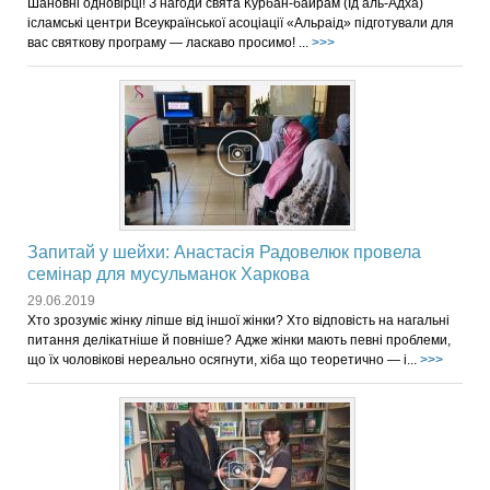
Шановні одновірці! З нагоди свята Курбан-байрам (Ід аль-Адха)
ісламські центри Всеукраїнської асоціації «Альраід» підготували для
вас святкову програму — ласкаво просимо! ...
>>>
Запитай у шейхи: Анастасія Радовелюк провела
семінар для мусульманок Харкова
29.06.2019
Хто зрозуміє жінку ліпше від іншої жінки? Хто відповість на нагальні
питання делікатніше й повніше? Адже жінки мають певні проблеми,
що їх чоловікові нереально осягнути, хіба що теоретично — і...
>>>