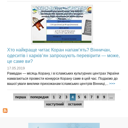
Хто найкраще читає Коран напам’ять? Вінничан,
одеситів і харків’ян запрошують перевірити — може,
це саме ви?
17.05.2019
Рамадан — місяць Корану, і в ісламських культурних центрах України
намагаються провести конкурси Корану саме в цей час. Подаємо до
вашої уваги виклики прихожанам ісламських центрів Вінниці,...
>>>
Сторінки
перша
попередня
1
2
3
4
5
6
7
8
9
…
наступний
остання