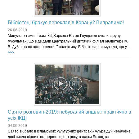
Бібліотеці бракує перекладів Корану? Виправимо!
26.06.2019
Минулого тижня імам ІКЦ Харкова Євген Глущенко очолив групу
мусульман, що відвідали Центральний дитячий філіал бібліотеки ім.
В. Дубініна на запрошення її колективу. Бібліотекарів смутило, що у...
>>>
Свято розговин-2019: небувалий аншлаг практично в
усіх ІКЦ!
04.06.2019
Свято зібрало в ісламських культурних центрах «Альраіду» небачене
досі число вірних: по-перше, цього року, з ласки Божої, всі