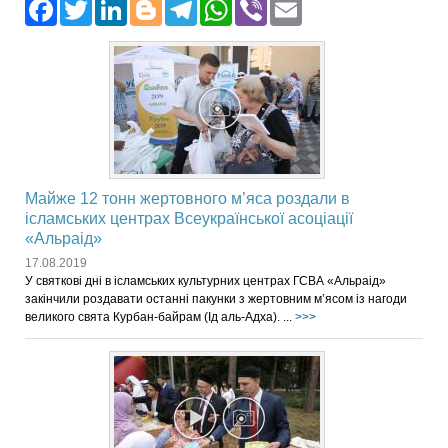
Facebook
Twitter
LinkedIn
Blogger
Telegram
WhatsApp
Viber
Email
Майже 12 тонн жертовного м’яса роздали в
ісламських центрах Всеукраїнської асоціації
«Альраід»
17.08.2019
У святкові дні в ісламських культурних центрах ГСВА «Альраід»
закінчили роздавати останні пакунки з жертовним м’ясом із нагоди
великого свята Курбан-байрам (Ід аль-Адха). ...
>>>