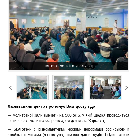
Святкова молитва Ід Аль фітр
Харківський центр пропонує Вам доступ до
— молитовної зали (мечеті) на 500 осіб, у якій щодня проводиться
п'ятиразова молитва (за розкладом для міста Харкова);
— бібліотеки з різноманітними носіями інформації російською й
арабською мовами (література, компакт-диски, аудіо- і відео-касети