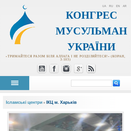
UA
RU
EN
AR
КОНГРЕС
МУСУЛЬМАН
УКРАЇНИ
«ТРИМАЙТЕСЯ РАЗОМ БІЛЯ АЛЛАГА І НЕ РОЗДІЛЯЙТЕСЯ!» (КОРАН,
3:103)
Пошук
Пошукова
форма
Ви є тут
Ісламські центри
ІКЦ м. Харьків
»