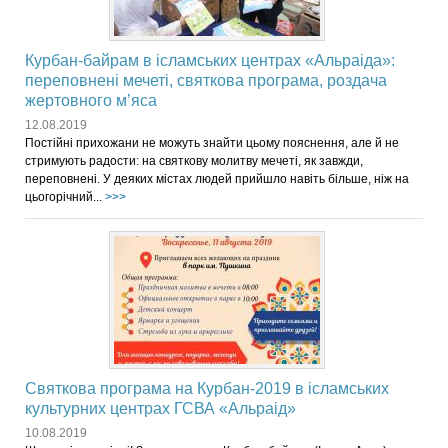
Курбан-байрам в ісламських центрах «Альраіда»:
переповнені мечеті, святкова програма, роздача
жертовного м’яса
12.08.2019
Постійні прихожани не можуть знайти цьому пояснення, але й не
стримують радости: на святкову молитву мечеті, як завжди,
переповнені. У деяких містах людей прийшло навіть більше, ніж на
цьогорічний...
>>>
Святкова програма на Курбан-2019 в ісламських
культурних центрах ГСВА «Альраід»
10.08.2019