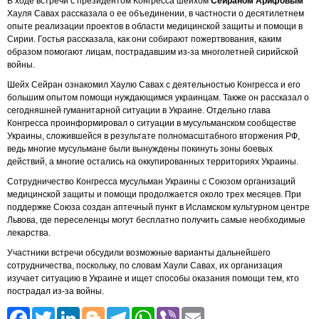
В ходе встречи с президентом Конгресса шейхом
Сейраном Арифовым
Хауля Савах рассказала о ее объединении, в частности о десятилетнем
опыте реализации проектов в области медицинской защиты и помощи в
Сирии. Гостья рассказала, как они собирают пожертвования, каким
образом помогают лицам, пострадавшим из-за многолетней сирийской
войны.
Шейх Сейран ознакомил Хаулю Савах с деятельностью Конгресса и его
большим опытом помощи нуждающимся украинцам. Также он рассказал о
сегодняшней гуманитарной ситуации в Украине. Отдельно глава
Конгресса проинформировал о ситуации в мусульманском сообществе
Украины, сложившейся в результате полномасштабного вторжения РФ,
ведь многие мусульмане были вынуждены покинуть зоны боевых
действий, а многие остались на оккупированных территориях Украины.
Сотрудничество Конгресса мусульман Украины с Союзом организаций
медицинской защиты и помощи продолжается около трех месяцев. При
поддержке Союза создан аптечный пункт в Исламском культурном центре
Львова, где переселенцы могут бесплатно получить самые необходимые
лекарства.
Участники встречи обсудили возможные варианты дальнейшего
сотрудничества, поскольку, по словам Хаули Савах, их организация
изучает ситуацию в Украине и ищет способы оказания помощи тем, кто
пострадал из-за войны.
Facebook
Twitter
LinkedIn
Blogger
Telegram
WhatsApp
Viber
Email