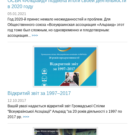
ОСВА «Альраид» подвела итоги своей деятельности
в 2020 году
05.01.2021
Год 2020-й принес немало неожиданностей и проблем. Для
Общественного союза «Всеукраинская ассоциация «Альраид» этот
год тоже был сложным, но одновременно и плодотворным:
ассоциация...
>>>
Відкритий звіт за 1997–2017
12.10.2017
Вашій увазі надається відкритий звіт Громадської Спілки
"Всеукраїнської Асоціації" Альраід "за 20 років діяльності з 1997 по
2017 рр.
>>>