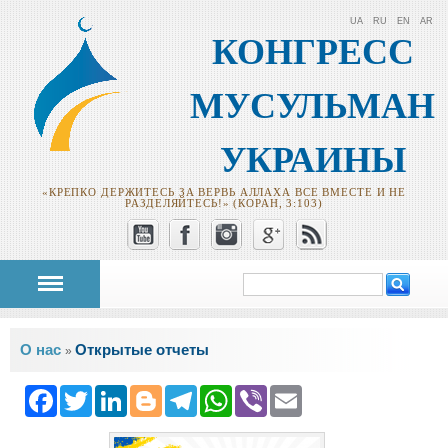
UA
RU
EN
AR
КОНГРЕСС
МУСУЛЬМАН
УКРАИНЫ
«КРЕПКО ДЕРЖИТЕСЬ ЗА ВЕРВЬ АЛЛАХА ВСЕ ВМЕСТЕ И НЕ
РАЗДЕЛЯЙТЕСЬ!» (КОРАН, 3:103)
Поиск
Форма поиска
Вы здесь
О нас
Открытые отчеты
»
Facebook
Twitter
LinkedIn
Blogger
Telegram
WhatsApp
Viber
Email