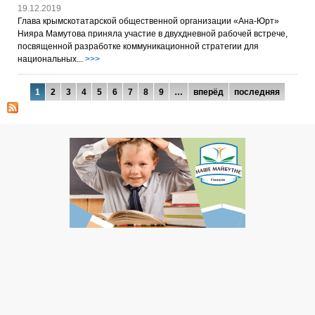
19.12.2019
Глава крымскотатарской общественной организации «Ана-Юрт»
Нияра Мамутова приняла участие в двухдневной рабочей встрече,
посвященной разработке коммуникационной стратегии для
национальных...
>>>
Страницы
1
2
3
4
5
6
7
8
9
…
вперёд
последняя