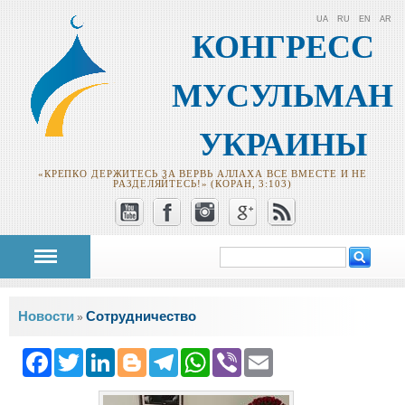
UA
RU
EN
AR
КОНГРЕСС
МУСУЛЬМАН
УКРАИНЫ
«КРЕПКО ДЕРЖИТЕСЬ ЗА ВЕРВЬ АЛЛАХА ВСЕ ВМЕСТЕ И НЕ
РАЗДЕЛЯЙТЕСЬ!» (КОРАН, 3:103)
Поиск
Форма поиска
Вы здесь
Новости
Сотрудничество
»
Facebook
Twitter
LinkedIn
Blogger
Telegram
WhatsApp
Viber
Email