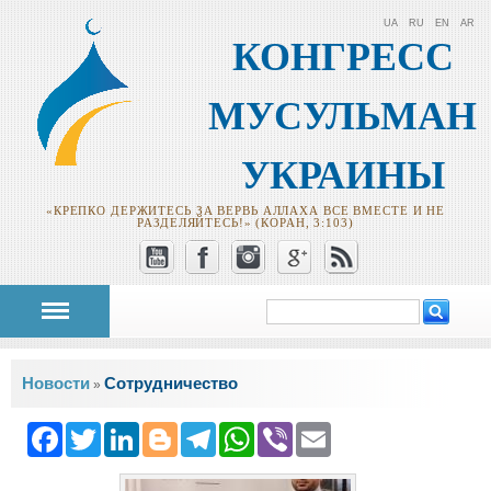
UA
RU
EN
AR
КОНГРЕСС
МУСУЛЬМАН
УКРАИНЫ
«КРЕПКО ДЕРЖИТЕСЬ ЗА ВЕРВЬ АЛЛАХА ВСЕ ВМЕСТЕ И НЕ
РАЗДЕЛЯЙТЕСЬ!» (КОРАН, 3:103)
Поиск
Форма поиска
Вы здесь
Новости
Сотрудничество
»
Facebook
Twitter
LinkedIn
Blogger
Telegram
WhatsApp
Viber
Email