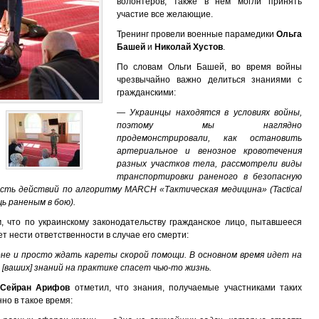
волонтеров, также в нем могли принять
участие все желающие.
Тренинг провели военные парамедики
Ольга
Башей
и
Николай Хустов
.
По словам Ольги Башей, во время войны
чрезвычайно важно делиться знаниями с
гражданскими:
— Украинцы находятся в условиях войны,
поэтому мы наглядно
продемонстрировали, как остановить
артериальное и венозное кровотечения
разных участков тела, рассмотрели виды
транспортировки раненого в безопасную
ость действий по алгоритму MARCH «Тактическая медицина» (Tactical
ь раненым в бою).
 что по украинскому законодательству гражданское лицо, пытавшееся
т нести ответственности в случае его смерти:
е и просто ждать кареты скорой помощи. В основном время идет на
[ваших] знаний на практике спасет чью-то жизнь.
ы
Сейран Арифов
отметил, что знания, получаемые участниками таких
но в такое время: