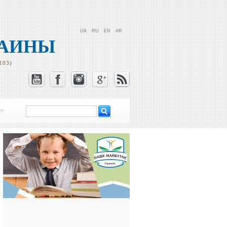
UA
RU
EN
AR
РАИНЫ
103)
Поиск
Форма поиска