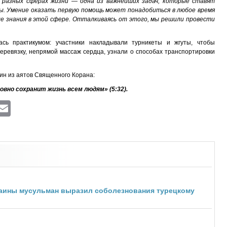
 разных сферах жизни — одна из важнейших задач, которые ставят
ы. Умение оказать первую помощь может понадобиться в любое время
ые знания в этой сфере. Отталкиваясь от этого, мы решили провести
ась практикумом: участники накладывали турникеты и жгуты, чтобы
перевязку, непрямой массаж сердца, узнали о способах транспортировки
н из аятов Священного Корана:
вно сохранит жизнь всем людям» (5:32).
ram
atsApp
Viber
Email
раины мусульман выразил соболезнования турецкому