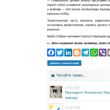
— Повышение уровня знаний мусульман в
перед собой исламские культурные центр
и всякому — для этого необходимы базов
тренинг в ИКЦ.
Теоретическая часть тренинга закреплял
остановить кровотечение, учились делать 
раненых.
Шейх Сейран напомнил присутствующим оди
«…Кто сохранит жизнь человеку, тот сло
Facebook
Twitter
LinkedIn
Blogger
Teleg
Wh
добавить комментарий
Читайте также...
14.02.2023
Президент Конгресса Ук
народу
13.02.2023