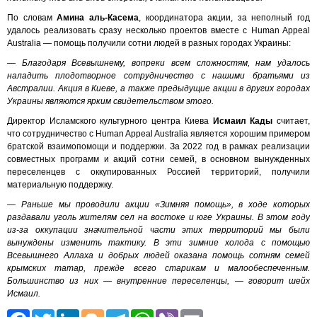
По словам
Амина аль-Касема
, координатора акции, за неполный год
удалось реализовать сразу несколько проектов вместе с Human Appeal
Australia — помощь получили сотни людей в разных городах Украины:
— Благодаря Всевышнему, вопреки всем сложностям, нам удалось
наладить плодотворное сотрудничество с нашими братьями из
Австралии. Акция в Киеве, а также предыдущие акции в других городах
Украины являются ярким свидетельством этого.
Директор Исламского культурного центра Киева
Исмаил Кады
считает,
что сотрудничество с Human Appeal Australia является хорошим примером
братской взаимопомощи и поддержки. За 2022 год в рамках реализации
совместных программ и акций сотни семей, в основном вынужденных
переселенцев с оккупированных Россией территорий, получили
материальную поддержку.
— Раньше мы проводили акции «Зимняя помощь», в ходе которых
раздавали уголь жителям сел на востоке и юге Украины. В этом году
из-за оккупации значительной части этих территорий мы были
вынуждены изменить тактику. В эти зимние холода с помощью
Всевышнего Аллаха и добрых людей оказана помощь сотням семей
крымских татар, прежде всего старикам и малообеспеченным.
Большинство из них — внутренние переселенцы, — говорит шейх
Исмаил.