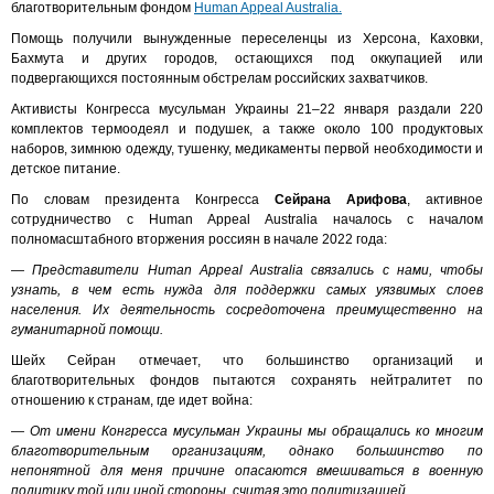
благотворительным фондом
Human Appeal Australia.
Помощь получили вынужденные переселенцы из Херсона, Каховки,
Бахмута и других городов, остающихся под оккупацией или
подвергающихся постоянным обстрелам российских захватчиков.
Активисты Конгресса мусульман Украины 21–22 января раздали 220
комплектов термоодеял и подушек, а также около 100 продуктовых
наборов, зимнюю одежду, тушенку, медикаменты первой необходимости и
детское питание.
По словам президента Конгресса
Сейрана Арифова
, активное
сотрудничество с Human Appeal Australia началось с началом
полномасштабного вторжения россиян в начале 2022 года:
— Представители Human Appeal Australia связались с нами, чтобы
узнать, в чем есть нужда для поддержки самых уязвимых слоев
населения. Их деятельность сосредоточена преимущественно на
гуманитарной помощи.
Шейх Сейран отмечает, что большинство организаций и
благотворительных фондов пытаются сохранять нейтралитет по
отношению к странам, где идет война:
— От имени Конгресса мусульман Украины мы обращались ко многим
благотворительным организациям, однако большинство по
непонятной для меня причине опасаются вмешиваться в военную
политику той или иной стороны, считая это политизацией.