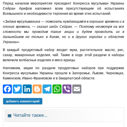
Перед началом мероприятия президент Конгресса мусульман Украины
Сейран Арифов напомнил всем присутствующим об испытаниях
Всевышнего и необходимости терпения во время этих испытаний.
«Задача мусульманина — помогать нуждающимся в хорошие времена и в
плохие времена, — сказал шейх Сейран. — Поэтому несмотря на все
сложности мы проводим такие акции и будем проводить их в
дальнейшем не только в Киеве, но и в других городах и областях
Украины».
В каждый продуктовый набор входит мука, растительное масло, рис,
сахар, макаронные изделия, чай. Также в ходе этой раздачи в наборы
включили колбасные изделия и мясо курицы.
Напомним, акции по раздаче продуктовых наборов при поддержке
Конгресса мусульман Украины прошли в Запорожье, Львове, Черновцах,
Каменском, Ивано-Франковске и в Закарпатской области.
Facebook
Twitter
LinkedIn
Blogger
Telegram
WhatsApp
Viber
Email
добавить комментарий
Читайте также...