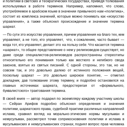
и политики в светских и теократических государствах, приведя толкования
используемых в работе терминов. Например, напомнил, что слово,
употребляемое в арабском языке в значении привычного нам «политика»,
состоит из комплекса значений, которые можно понимать как «искусство
управления», а также объяснил происхождение и значение термина
шариат.
— По сути это искусство управления, причем управления на благо тех, кем
управляют, а не того, кто управляет, что, к сожалению, часто бывает —
когда тот, кто управляет, делает это на пользу себе. Что касается термина
«шариат», то общее представление о нем у религиоведов существует, но
даже среди специалистов-религиоведов распространены стереотипы
относительно его понимания только как жесткого и негибкого свода
законов, взятых из святых писаний. С одной стороны, это так, но не
совсем так, и это довольно далеко от истинного положения вещей,
поскольку шариат — это довольно широкое понятие, — отметил
докладчик, дав толкование этому термину, и подробно остановился на
главных источниках шариата, предостерегая от «формального,
буквалистского» трактования термина.
В своей книге — автор подарил по экземпляру каждому участнику школы
— Сейран Арифов подробно объяснил определения и значения
политики, шариатского права, судебной практики различных направлений
ислама, сравнил взгляд на морально-этические нормы мусульман и
немусульман, рассмотрел точки соприкосновения политики и ислама в
мусульманских и немусульманских странах, поднял вопрос прав человека