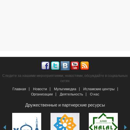
Следите за нашими мероприятиями, новостями, обсуждайте в социальных
сетях
Главная
Новости
Мультимедиа
Исламские центры
Организации
Деятельность
О нас
Дружественные и партнерские ресурсы