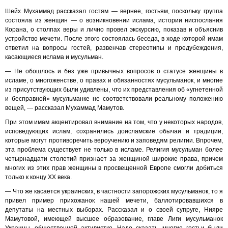
Шейх Мухаммад рассказал гостям — вернее, гостьям, поскольку группа
состояла из женщин — о возникновении ислама, истории ниспослания
Корана, о столпах веры и лично провел экскурсию, показав и объяснив
устройство мечети. После этого состоялась беседа, в ходе которой имам
ответил на вопросы гостей, развенчав стереотипы и предубеждения,
касающиеся ислама и мусульман.
— Не обошлось и без уже привычных вопросов о статусе женщины в
исламе, о многоженстве, о правах и обязанностях мусульманок, и многие
из присутствующих были удивлены, что их представления об «угнетенной
и бесправной» мусульманке не соответствовали реальному положению
вещей, — рассказал Мухаммад Мамутов.
При этом имам акцентировал внимание на том, что у некоторых народов,
исповедующих ислам, сохранились доисламские обычаи и традиции,
которые могут противоречить вероучению и заповедям религии. Впрочем,
эта проблема существует не только в исламе. Религия мусульман более
четырнадцати столетий признает за женщиной широкие права, причем
многих из этих прав женщины в просвещенной Европе смогли добиться
только к концу XX века.
— Что же касается украинских, в частности запорожских мусульманок, то я
привел пример прихожанок нашей мечети, баллотировавшихся в
депутаты на местных выборах. Рассказал и о своей супруге, Нияре
Мамутовой, имеющей высшее образование, главе Лиги мусульманок