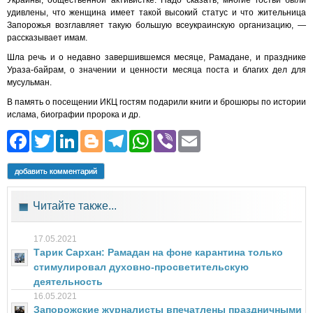
Украины, общественной активистке. Надо сказать, многие гостьи были
удивлены, что женщина имеет такой высокий статус и что жительница
Запорожья возглавляет такую большую всеукраинскую организацию, —
рассказывает имам.
Шла речь и о недавно завершившемся месяце, Рамадане, и празднике
Ураза-байрам, о значении и ценности месяца поста и благих дел для
мусульман.
В память о посещении ИКЦ гостям подарили книги и брошюры по истории
ислама, биографии пророка и др.
Facebook
Twitter
LinkedIn
Blogger
Telegram
WhatsApp
Viber
Email
добавить комментарий
Читайте также...
17.05.2021
Тарик Сархан: Рамадан на фоне карантина только
стимулировал духовно-просветительскую
деятельность
16.05.2021
Запорожские журналисты впечатлены праздничными