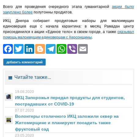
Всего для проведения очередного этапа гуманитарной
акции было
закуплено более
полутонны продуктов.
ИКЦ Днепра собирает продуктовые наборы для малоимущих
единоверцев еще с начала карантина: в месяц Рамадан центр
присоединился к акции «Единое тело» в своем городе, а также
оказывал
помощь малоимущим единоверцам с Херсонщины
.
Facebook
Twitter
LinkedIn
Blogger
Telegram
WhatsApp
Viber
Email
добавить комментарий
Читайте также...
19.08.2020
ИКЦ Запорожья передал продукты для студентов,
пострадавших от COVID-19
07.07.2020
Волонтеры столичного ИКЦ заложили сквер на
Житомирщине и планируют посадить также
фруктовый сад
23.05.2020