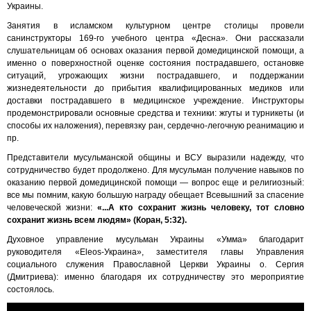
Украины.
Занятия в исламском культурном центре столицы провели
санинструкторы 169-го учебного центра «Десна». Они рассказали
слушательницам об основах оказания первой домедицинской помощи, а
именно о поверхностной оценке состояния пострадавшего, остановке
ситуаций, угрожающих жизни пострадавшего, и поддержании
жизнедеятельности до прибытия квалифицированных медиков или
доставки пострадавшего в медицинское учреждение. Инструкторы
продемонстрировали основные средства и техники: жгуты и турникеты (и
способы их наложения), перевязку ран, сердечно-легочную реанимацию и
пр.
Представители мусульманской общины и ВСУ выразили надежду, что
сотрудничество будет продолжено. Для мусульман получение навыков по
оказанию первой домедицинской помощи — вопрос еще и религиозный:
все мы помним, какую большую награду обещает Всевышний за спасение
человеческой жизни:
«...А кто сохранит жизнь человеку, тот словно
сохранит жизнь всем людям» (Коран, 5:32).
Духовное управление мусульман Украины «Умма» благодарит
руководителя «Eleos-Украина», заместителя главы Управления
социального служения Православной Церкви Украины о. Сергия
(Дмитриева): именно благодаря их сотрудничеству это мероприятие
состоялось.