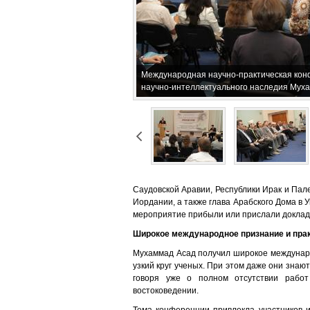
Международная научно-практическая ко
научно-интеллектуального наследия Мух
Саудовской Аравии, Республики Ирак и Пале
Иордании, а также глава Арабского Дома в 
мероприятие прибыли или прислали доклад 
Широкое международное признание и прак
Мухаммад Асад получил широкое междунаро
узкий круг ученых. При этом даже они зна
говоря уже о полном отсутствии рабо
востоковедении.