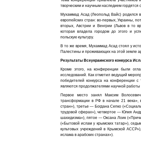
Тема конференции привлекла участников и
творческим и научным наследием гордятся с
Мухаммад Асад (Леопольд Вайс) родился во
европейских стран: во-первых, Украины, по
вторых, Австрии и Венгрии (Львов в то в
которая владела городом до этого и ус
польскую культуру.
В то же время, Мухаммад Асад стоял у ист
Палестины и проживающих на этой земле а
Результаты Всеукраинского конкурса Ис
Кроме этого, на конференции были огла
исследований. Как отметил ведущий мероп
победителей конкурса на конференции с 
являются продолжателями научной работы 
Первое место занял Максим Волосевич
трансформации в РФ в начале 21 века», 
стран»), третье — Богдана Сепко («Социа
трудовой сферах»), четвертое — Юлия Анд
шахидизма»), пятое — Оксана Лоик («Прич
(«Бытовой ислам у крымских татар»), сед
культовых учреждений в Крымской АССР»)
ислама в арабских странах»).