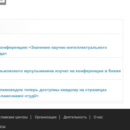
конференцию «Значение научно-интеллектуального
да»
ьвовского мусульманина изучат на конференции в Киеве
сламоведов теперь доступны каждому на страницах
ламознавчі студії»
сламские центры
Организации
Деятельность
О нас
рсы