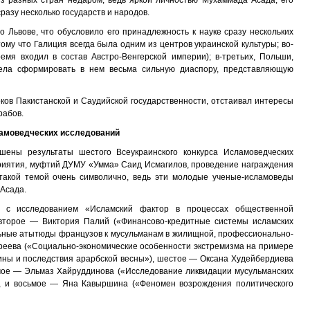
з разных стран недаром, ведь яркой личностью Мухаммада Асада, его
разу несколько государств и народов.
 Львове, что обусловило его принадлежность к науке сразу нескольких
тому что Галиция всегда была одним из центров украинской культуры; во-
ремя входил в состав Австро-Венгерской империи); в-третьих, Польши,
пела сформировать в нем весьма сильную диаспору, представляющую
оков Пакистанской и Саудийской государственности, отстаивал интересы
рабов.
ламоведческих исследований
шены результаты шестого Всеукраинского конкурса Исламоведческих
риятия, муфтий ДУМУ «Умма» Саид Исмагилов, проведение награждения
такой темой очень символично, ведь эти молодые ученые-исламоведы
Асада.
 с исследованием «Исламский фактор в процессах общественной
второе — Виктория Палий («Финансово-кредитные системы исламских
льные атытюды французов к мусульманам в жилищной, профессионально-
реева («Социально-экономические особенности экстремизма на примере
ины и последствия арарбской весны»), шестое — Оксана Худейбердиева
ьмое — Эльмаз Хайруддинова («Исследование ликвидации мусульманских
, и восьмое — Яна Кавыршина («Феномен возрождения политического