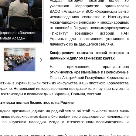
Асада», которую посетили более 80
участников. Мероприятие организовали
ВАОО «Альраид» и ВОО «Украинский центр
исламоведения» совместно с Институтом
международной экономики и международных
отношений и Государственным учреждением
нференция «Значение
«Институт всемирной истории НАН
аммада Асада»
Украины» для ознакомления украинцев с
личностью их выдающегося земляка.
Конференция вызвала живой интерес в
научных и дипломатических кругах
На приглашение организаторов
откликнулись Чрезвычайные и Полномочные
Послы Австрийской Республики, Королевства
стины в Украине; были гости из консульства Хашимистского Королевства
Украине. Не меньший интерес проявили представители научных кругов: на
востоковеды и исламоведы из Украины, Польши, Австрии.
тически полная безвестность на Родине
дное признание, однако на родной земле об этой личности знает лишь
ют лишь поверхностные факты биографии этого выдающегося человека, не
т по изучению наследия Асада в отечественном исламоведении и