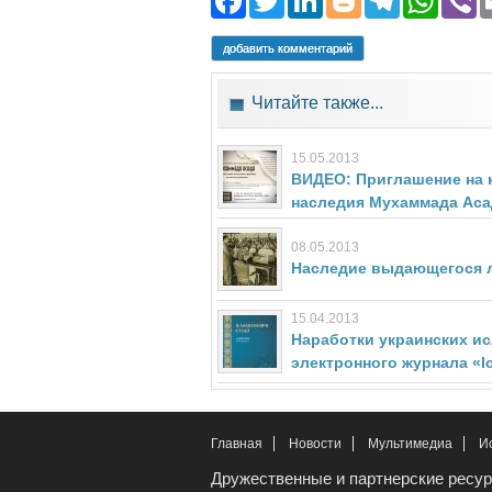
добавить комментарий
Читайте также...
15.05.2013
ВИДЕО: Приглашение на 
наследия Мухаммада Аса
08.05.2013
Наследие выдающегося л
15.04.2013
Наработки украинских и
электронного журнала «Іс
Главная
Новости
Мультимедиа
И
Дружественные и партнерские ресу