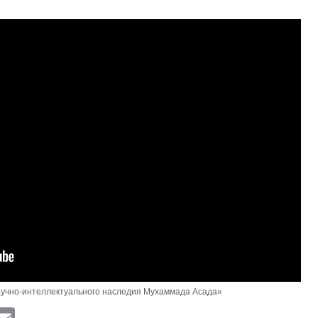
учно-интеллектуального наследия Мухаммада Асада»
ram
atsApp
Viber
Email