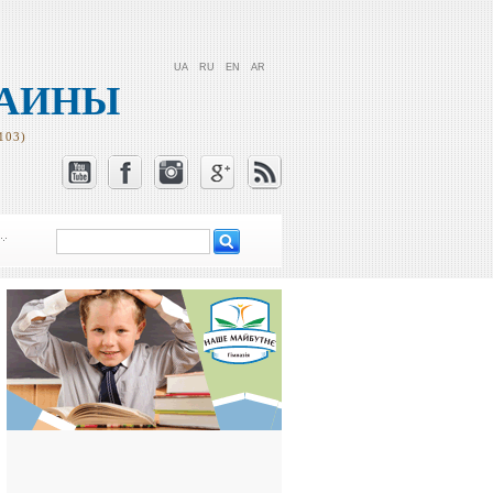
UA
RU
EN
AR
РАИНЫ
103)
Поиск
Форма поиска