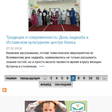
Традиции и современность: День хиджаба в
Исламском культурном центре Киева
07.02.2018
Киевские мусульманки, готовя тематическое мероприятие ко
Всемирному дню хиджаба, намеревались не только расширить
знания гостей, но и просто весело провести время в кругу женщин.
Встреча в столичном...
>>>
Страницы
первая
предыдущая
…
3
4
5
6
7
8
9
10
11
…
вперёд
последняя