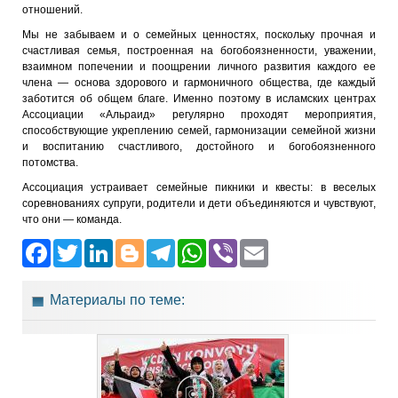
отношений.
Мы не забываем и о семейных ценностях, поскольку прочная и
счастливая семья, построенная на богобоязненности, уважении,
взаимном попечении и поощрении личного развития каждого ее
члена — основа здорового и гармоничного общества, где каждый
заботится об общем благе. Именно поэтому в исламских центрах
Ассоциации «Альраид» регулярно проходят мероприятия,
способствующие укреплению семей, гармонизации семейной жизни
и воспитанию счастливого, достойного и богобоязненного
потомства.
Ассоциация устраивает семейные пикники и квесты: в веселых
соревнованиях супруги, родители и дети объединяются и чувствуют,
что они — команда.
Facebook
Twitter
LinkedIn
Blogger
Telegram
WhatsApp
Viber
Email
Материалы по теме: