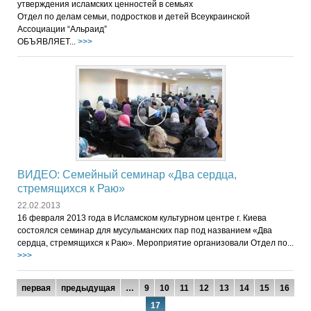
утверждения исламских ценностей в семьях
Отдел по делам семьи, подростков и детей Всеукраинской
Ассоциации “Альраид”
ОБЪЯВЛЯЕТ...
>>>
ВИДЕО: Семейный семинар «Два сердца,
стремящихся к Раю»
22.02.2013
16 февраля 2013 года в Исламском культурном центре г. Киева
состоялся семинар для мусульманских пар под названием «Два
сердца, стремящихся к Раю». Мероприятие организовали Отдел по...
>>>
Страницы
первая
предыдущая
…
9
10
11
12
13
14
15
16
17