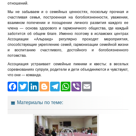
отношений.
Мы не забываем и о семейных ценностях, поскольку прочная и
счастливая семья, построенная на богобоязненности, уважении,
взаимном попечении и поощрении личного развития каждого ее
члена — основа здорового и гармоничного общества, где каждый
заботится об общем благе. Именно поэтому в исламских центрах
Ассоциации «Альраид» регулярно проходят мероприятия,
способствующие укреплению семей, гармонизации семейной жизни
и воспитанию счастливого, достойного и богобоязненного
потомства.
Ассоциация устраивает семейные пикники и квесты: в веселых
соревнованиях супруги, родители и дети объединяются и чувствуют,
что они — команда.
Facebook
Twitter
LinkedIn
Blogger
Telegram
WhatsApp
Viber
Email
Материалы по теме: