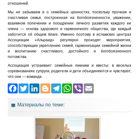
отношений.
Мы не забываем и о семейных ценностях, поскольку прочная и
счастливая семья, построенная на богобоязненности, уважении,
взаимном попечении и поощрении личного развития каждого ее
члена — основа здорового и гармоничного общества, где каждый
заботится об общем благе. Именно поэтому в исламских центрах
Ассоциации «Альраид» регулярно проходят мероприятия,
способствующие укреплению семей, гармонизации семейной жизни
и воспитанию счастливого, достойного и богобоязненного
потомства.
Ассоциация устраивает семейные пикники и квесты: в веселых
соревнованиях супруги, родители и дети объединяются и чувствуют,
что они — команда.
Facebook
Twitter
LinkedIn
Blogger
Telegram
WhatsApp
Viber
Email
Материалы по теме: