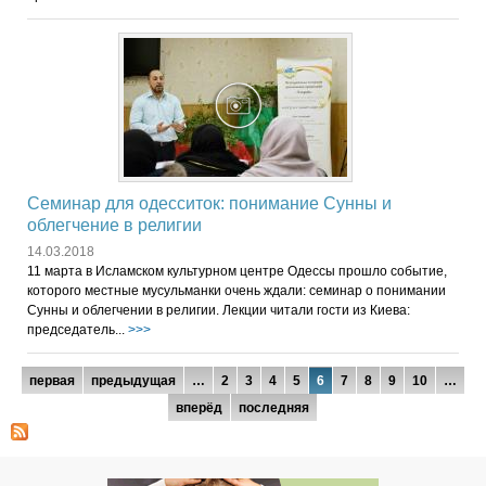
Семинар для одесситок: понимание Сунны и
облегчение в религии
14.03.2018
11 марта в Исламском культурном центре Одессы прошло событие,
которого местные мусульманки очень ждали: семинар о понимании
Сунны и облегчении в религии. Лекции читали гости из Киева:
председатель...
>>>
Страницы
первая
предыдущая
…
2
3
4
5
6
7
8
9
10
…
вперёд
последняя