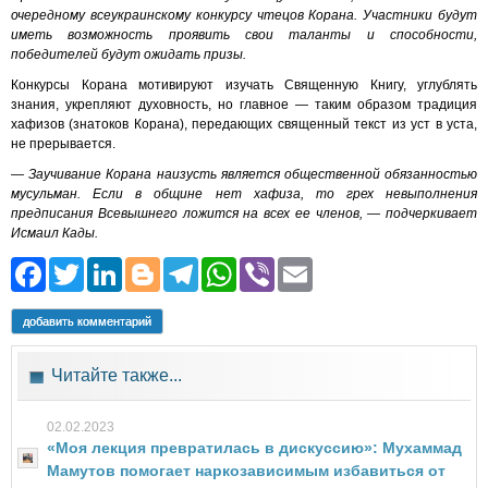
очередному всеукраинскому конкурсу чтецов Корана. Участники будут
иметь возможность проявить свои таланты и способности,
победителей будут ожидать призы.
Конкурсы Корана мотивируют изучать Священную Книгу, углублять
знания, укрепляют духовность, но главное — таким образом традиция
хафизов (знатоков Корана), передающих священный текст из уст в уста,
не прерывается.
— Заучивание Корана наизусть является общественной обязанностью
мусульман. Если в общине нет хафиза, то грех невыполнения
предписания Всевышнего ложится на всех ее членов, — подчеркивает
Исмаил Кады.
Facebook
Twitter
LinkedIn
Blogger
Telegram
WhatsApp
Viber
Email
добавить комментарий
Читайте также...
02.02.2023
«Моя лекция превратилась в дискуссию»: Мухаммад
Мамутов помогает наркозависимым избавиться от