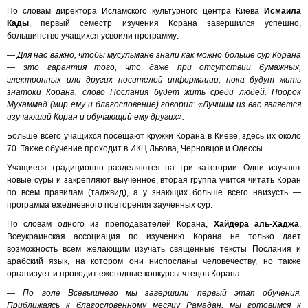
По словам директора Исламского культурного центра Киева
Исмаила
Кады
, первый семестр изучения Корана завершился успешно,
большинство учащихся усвоили программу:
— Для нас важно, чтобы мусульмане знали как можно больше сур Корана
— это гарантия того, что даже при отсутствии бумажных,
электронных или других носителей информации, пока будут жить
знатоки Корана, слово Послания будет жить среди людей. Пророк
Мухаммад (мир ему и благословение) говорил: «Лучшим из вас является
изучающий Коран и обучающий ему других».
Больше всего учащихся посещают кружки Корана в Киеве, здесь их около
70. Также обучение проходит в ИКЦ Львова, Черновцов и Одессы.
Учащиеся традиционно разделяются на три категории. Одни изучают
новые суры и закрепляют выученное, вторая группа учится читать Коран
по всем правилам (таджвид), а у знающих больше всего наизусть —
программа ежедневного повторения заученных сур.
По словам одного из преподавателей Корана,
Хайдера аль-Хаджа
,
Всеукраинская ассоциация по изучению Корана не только дает
возможность всем желающим изучать священные тексты Послания и
арабский язык, на котором они ниспосланы человечеству, но также
организует и проводит ежегодные конкурсы чтецов Корана:
— По воле Всевышнего мы завершили первый этап обучения.
Приближаясь к благословенному месяцу Рамадан, мы готовимся к