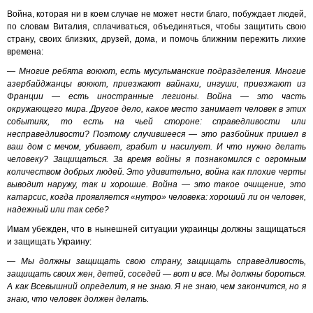
Война, которая ни в коем случае не может нести благо, побуждает людей,
по словам Виталия, сплачиваться, объединяться, чтобы защитить свою
страну, своих близких, друзей, дома, и помочь ближним пережить лихие
времена:
— Многие ребята воюют, есть мусульманские подразделения. Многие
азербайджанцы воюют, приезжают вайнахи, ингуши, приезжают из
Франции — есть иностранные легионы. Война — это часть
окружающего мира. Другое дело, какое место занимает человек в этих
событиях, то есть на чьей стороне: справедливости или
несправедливости? Поэтому случившееся — это разбойник пришел в
ваш дом с мечом, убивает, грабит и насилует. И что нужно делать
человеку? Защищаться. За время войны я познакомился с огромным
количеством добрых людей. Это удивительно, война как плохие черты
выводит наружу, так и хорошие. Война — это такое очищение, это
катарсис, когда проявляется «нутро» человека: хороший ли он человек,
надежный или так себе?
Имам убежден, что в нынешней ситуации украинцы должны защищаться
и защищать Украину:
— Мы должны защищать свою страну, защищать справедливость,
защищать своих жен, детей, соседей — вот и все. Мы должны бороться.
А как Всевышний определит, я не знаю. Я не знаю, чем закончится, но я
знаю, что человек должен делать.