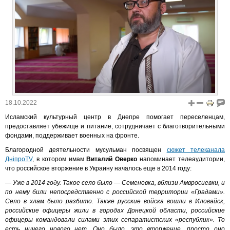
18.10.2022
Исламский культурный центр в Днепре помогает переселенцам,
предоставляет убежище и питание, сотрудничает с благотворительными
фондами, поддерживает военных на фронте.
Благородной деятельности мусульман посвящен
сюжет телеканала
ДніпроTV
, в котором имам
Виталий Оверко
напоминает телеаудитории,
что российское вторжение в Украину началось еще в 2014 году:
— Уже в 2014 году. Такое село было — Семеновка, вблизи Амвросиевки, и
по нему били непосредственно с российской территории «Градами».
Село в хлам было разбито. Также русские войска вошли в Иловайск,
российские офицеры жили в городах Донецкой области, российские
офицеры командовали силами этих сепаратистских «республик». То
есть ничего нового нет. Оно было, это вторжение, просто оно