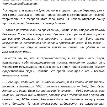
увеличило свой масштаб.
Последователи ислама в Днепре, как и в других городах Украины, уже с
2014 года оказывают помощь переселенцам с оккупированных Россией
территорий, а с февраля этого года, когда РФ начала открытую войну
против Украины, беженцев стало еще больше.
— Никто не хочет жить во время войны, никто! И мы стараемся помочь
беженцам. У нас здесь живут наши братья и сестры из других городов
на востоке Украины. Они приехали и жили у нас. Были также
немусульмане, оставшиеся без крова и приехавшие сюда. И мы тоже —
не только мы, другие мечети также — давали им убежище, —
рассказывает имам.
Несмотря на то, что в стране-агрессоре, в ее армии есть люди,
называющие себя последователями ислама, отношение оккупантов к
украинским мусульманам на захваченных территориях угрожает самому
существованию людей. Понятно, что среди беженцев с юга и востока
немало мусульман.
— Беженцы, например, из Геническа уехали, и мы нашли возможность,
поселили в Каменском (ИКЦ и мечеть в Каменском. — Ред.). Это были
женщины и дети. Если бы они там (в Геническе. — Ред.) остались, это
было бы, конечно, очень тяжело, потому что в России ислам в основном,
скажем так, ФСБ-изован. Там очень большое давление на мусульман,
очень большое. И если мусульмане выбиваются из разрешенных