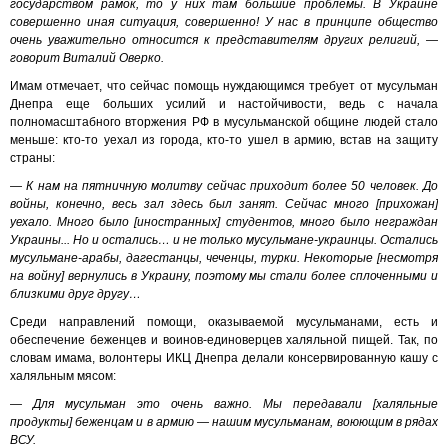
государством рамок, то у них там большие проблемы. В Украине
совершенно иная ситуация, совершенно! У нас в принципе общество
очень уважительно относится к представителям других религий, —
говорит Виталий Оверко.
Имам отмечает, что сейчас помощь нуждающимся требует от мусульман
Днепра еще больших усилий и настойчивости, ведь с начала
полномасштабного вторжения РФ в мусульманской общине людей стало
меньше: кто-то уехал из города, кто-то ушел в армию, встав на защиту
страны:
— К нам на пятничную молитву сейчас приходит более 50 человек. До
войны, конечно, весь зал здесь был занят. Сейчас много [прихожан]
уехало. Много было [иностранных] студентов, много было неграждан
Украины... Но и остались… и не только мусульмане-украинцы. Остались
мусульмане-арабы, дагестанцы, чеченцы, турки. Некоторые [несмотря
на войну] вернулись в Украину, поэтому мы стали более сплоченными и
близкими друг другу…
Среди направлений помощи, оказываемой мусульманами, есть и
обеспечение беженцев и воинов-единоверцев халяльной пищей. Так, по
словам имама, волонтеры ИКЦ Днепра делали консервированную кашу с
халяльным мясом:
— Для мусульман это очень важно. Мы передавали [халяльные
продукты] беженцам и в армию — нашим мусульманам, воюющим в рядах
ВСУ.