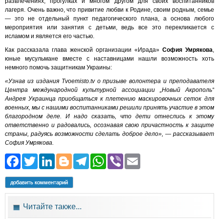
развлечениях, прогулках и многом другом для своих воспитанников
лагеря. Очень важно, что привитие любви к Родине, своим родным, семье
— это не отдельный пункт педагогического плана, а основа любого
мероприятия или занятия с детьми, ведь все это перекликается с
исламом и является его частью.
Как рассказала глава женской организации «Ирада»
София Умрякова
,
юные мусульмане вместе с наставницами нашли возможность хоть
немного помочь защитникам Украины:
«Узнав из издания Tvoemisto.tv о призыве волонтера и преподавателя
Центра международной культурной ассоциации „Новый Акрополь“
Андрея Украинца приобщаться к плетению маскировочных сеток для
военных, мы с нашими воспитанниками решили принять участие в этом
благородном деле. И надо сказать, что дети отнеслись к этому
ответственно и радовались, осознавая свою причастность к защите
страны, радуясь возможности сделать доброе дело», — рассказывает
София Умрякова.
Facebook
Twitter
LinkedIn
Blogger
Telegram
WhatsApp
Viber
Email
добавить комментарий
Читайте также...