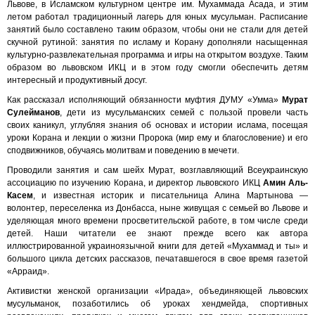
Львове, в Исламском культурном центре им. Мухаммада Асада, и этим
летом работал традиционный лагерь для юных мусульман. Расписание
занятий было составлено таким образом, чтобы они не стали для детей
скучной рутиной: занятия по исламу и Корану дополняли насыщенная
культурно-развлекательная программа и игры на открытом воздухе. Таким
образом во львовском ИКЦ и в этом году смогли обеспечить детям
интересный и продуктивный досуг.
Как рассказал исполняющий обязанности муфтия ДУМУ «Умма»
Мурат
Сулейманов
, дети из мусульманских семей с пользой провели часть
своих каникул, углубляя знания об основах и истории ислама, посещая
уроки Корана и лекции о жизни Пророка (мир ему и благословение) и его
сподвижников, обучаясь молитвам и поведению в мечети.
Проводили занятия и сам шейх Мурат, возглавляющий Всеукраинскую
ассоциацию по изучению Корана, и директор львовского ИКЦ
Амин Аль-
Касем
, и известная историк и писательница Алина Мартынова —
волонтер, переселенка из Донбасса, ныне живущая с семьей во Львове и
уделяющая много времени просветительской работе, в том числе среди
детей. Наши читатели ее знают прежде всего как автора
иллюстрированной украиноязычной книги для детей «Мухаммад и ты» и
большого цикла детских рассказов, печатавшегося в свое время газетой
«Арраид».
Активистки женской организации «Ирада», объединяющей львовских
мусульманок, позаботились об уроках хендмейда, спортивных