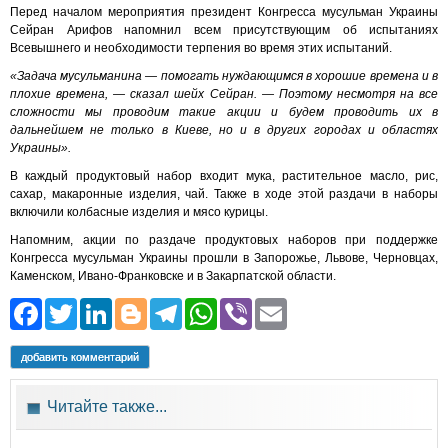
Перед началом мероприятия президент Конгресса мусульман Украины
Сейран Арифов напомнил всем присутствующим об испытаниях
Всевышнего и необходимости терпения во время этих испытаний.
«Задача мусульманина — помогать нуждающимся в хорошие времена и в
плохие времена, — сказал шейх Сейран. — Поэтому несмотря на все
сложности мы проводим такие акции и будем проводить их в
дальнейшем не только в Киеве, но и в других городах и областях
Украины».
В каждый продуктовый набор входит мука, растительное масло, рис,
сахар, макаронные изделия, чай. Также в ходе этой раздачи в наборы
включили колбасные изделия и мясо курицы.
Напомним, акции по раздаче продуктовых наборов при поддержке
Конгресса мусульман Украины прошли в Запорожье, Львове, Черновцах,
Каменском, Ивано-Франковске и в Закарпатской области.
Facebook
Twitter
LinkedIn
Blogger
Telegram
WhatsApp
Viber
Email
добавить комментарий
Читайте также...