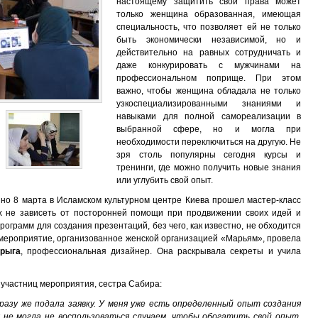
настоящему защитить свои права может
только женщина образованная, имеющая
специальность, что позволяет ей не только
быть экономически независимой, но и
действительно на равных сотрудничать и
даже конкурировать с мужчинами на
профессиональном поприще. При этом
важно, чтобы женщина обладала не только
узкоспециализированными знаниями и
навыками для полной самореализации в
выбранной сфере, но и могла при
необходимости переключиться на другую. Не
зря столь популярны сегодня курсы и
тренинги, где можно получить новые знания
или углубить свой опыт.
нно 8 марта в Исламском культурном центре Киева прошел мастер-класс
 не зависеть от посторонней помощи при продвижении своих идей и
ограмм для создания презентаций, без чего, как известно, не обходится
 мероприятие, организованное женской организацией «Марьям», провела
прыга
, профессиональная дизайнер. Она раскрывала секреты и учила
участниц мероприятия, сестра Сабира:
разу же подала заявку. У меня уже есть определенный опыт создания
я не могла не воспользоваться случаем, чтобы обогатить свой опыт,