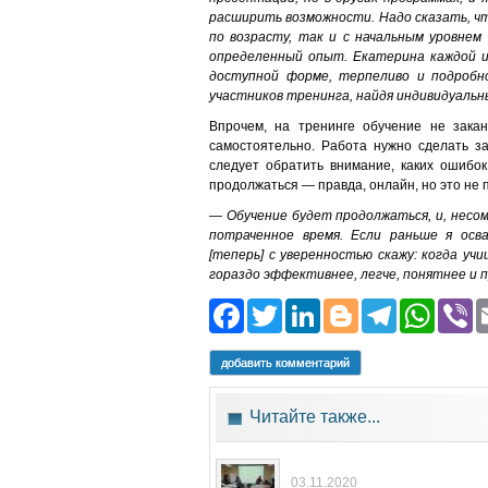
расширить возможности. Надо сказать, чт
по возрасту, так и с начальным уровнем 
определенный опыт. Екатерина каждой из
доступной форме, терпеливо и подробн
участников тренинга, найдя индивидуальны
Впрочем, на тренинге обучение не закан
самостоятельно. Работа нужно сделать за
следует обратить внимание, каких ошибок
продолжаться — правда, онлайн, но это не 
— Обучение будет продолжаться, и, несом
потраченное время. Если раньше я осв
[теперь] с уверенностью скажу: когда уч
гораздо эффективнее, легче, понятнее и 
Facebook
Twitter
LinkedIn
Blogger
Teleg
Wh
добавить комментарий
Читайте также...
03.11.2020