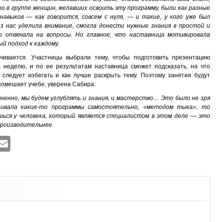
о в группе женщин, желавших освоить эту программу, были как разные
навыков — как говорится, совсем с нуля, — и такие, у кого уже был
 нас уделила внимание, смогла донести нужные знания в простой и
о отвечала на вопросы. Но главное, что наставница мотивировала
й подход к каждому.
чивается. Участницы выбрали тему, чтобы подготовить презентацию
 неделю, и по ее результатам наставница сможет подсказать, на что
 следует избегать и как лучше раскрыть тему. Поэтому занятия будут
помешает учебе, уверена Сабира:
ненно, мы будем углублять и знания, и мастерство… Это было не зря
аивала какие-то программы самостоятельно, «методом тыка», то
ишься у человека, который является специалистом в этом деле — это
производительнее.
ram
atsApp
Viber
Email