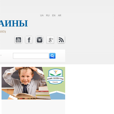
UA
RU
EN
AR
РАИНЫ
103)
Поиск
Форма поиска