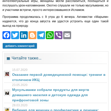
интеллектуальные игры, женщины могли расслабиться, пообщаться и
послушать урок-напоминание. Охотно слушали не только мусульманки, но
и участники встречи, просто интересовавшиеся Исламом.
Программа продолжалась с 9 утра до 6 вечера. Активистки «Марьям»
надеются, что до конца августа им удастся устроить еще один такой
выезд на природу.
Facebook
Twitter
LinkedIn
Blogger
Telegram
WhatsApp
Viber
Email
добавить комментарий
Читайте также...
15.07.2020
Оказание первой домедицинской помощи: тренинг в
столичном ИКЦ
23.05.2020
Мусульманки собрали продукты для жертв
домашнего насилия и детскую одежда для
прифронтовой зоны
28.03.2020
Вебинар для женщин о профилактике и лечении: