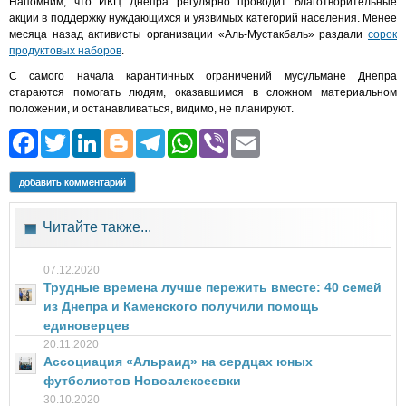
Напомним, что ИКЦ Днепра регулярно проводит благотворительные
акции в поддержку нуждающихся и уязвимых категорий населения. Менее
месяца назад активисты организации «Аль-Мустакбаль» раздали
сорок
продуктовых наборов
.
С самого начала карантинных ограничений мусульмане Днепра
стараются помогать людям, оказавшимся в сложном материальном
положении, и останавливаться, видимо, не планируют.
Facebook
Twitter
LinkedIn
Blogger
Telegram
WhatsApp
Viber
Email
добавить комментарий
Читайте также...
07.12.2020
Трудные времена лучше пережить вместе: 40 семей
из Днепра и Каменского получили помощь
единоверцев
20.11.2020
Ассоциация «Альраид» на сердцах юных
футболистов Новоалексеевки
30.10.2020