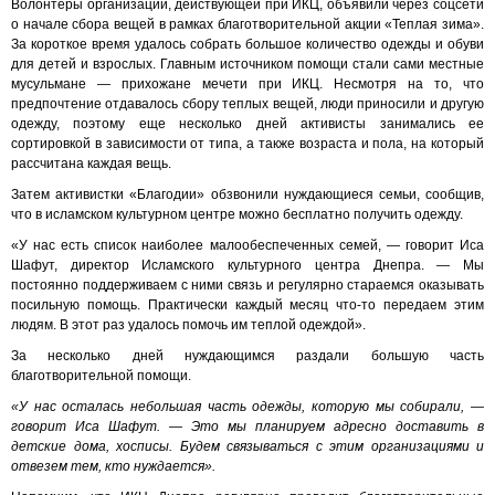
Волонтеры организации, действующей при ИКЦ, объявили через соцсети
о начале сбора вещей в рамках благотворительной акции «Теплая зима».
За короткое время удалось собрать большое количество одежды и обуви
для детей и взрослых. Главным источником помощи стали сами местные
мусульмане — прихожане мечети при ИКЦ. Несмотря на то, что
предпочтение отдавалось сбору теплых вещей, люди приносили и другую
одежду, поэтому еще несколько дней активисты занимались ее
сортировкой в зависимости от типа, а также возраста и пола, на который
рассчитана каждая вещь.
Затем активистки «Благодии» обзвонили нуждающиеся семьи, сообщив,
что в исламском культурном центре можно бесплатно получить одежду.
«У нас есть список наиболее малообеспеченных семей, — говорит Иса
Шафут, директор Исламского культурного центра Днепра. — Мы
постоянно поддерживаем с ними связь и регулярно стараемся оказывать
посильную помощь. Практически каждый месяц что-то передаем этим
людям. В этот раз удалось помочь им теплой одеждой».
За несколько дней нуждающимся раздали большую часть
благотворительной помощи.
«У нас осталась небольшая часть одежды, которую мы собирали, —
говорит Иса Шафут. — Это мы планируем адресно доставить в
детские дома, хосписы. Будем связываться с этим организациями и
отвезем тем, кто нуждается».