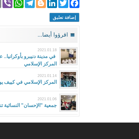
App
r
egram
Blogger
LinkedIn
Facebook
Twitter
إضافة تعليق
اقرؤوا أيضا...
2021.01.18
في مدينة دنيبرو بأوكرانيا..
المركز الإسلامي
2021.01.14
المركز الإسلامي في كييف يوزع 200 طرد غذائي على الأسر ا
2021.01.06
جمعية "الإحسان" النسائية تنف