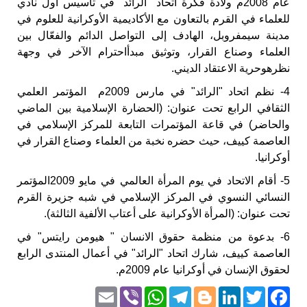
عام 2008م ولادة فكرة اتحاد "الرائد" في تأسيس أول نادي
للعلماء في القرم بالتعاون مع الأكاديمية الأوكرانية للعلوم في
مدينة سيمفروبل، الهادف إلى التواصل الدائم والفعّال بين
العلماء وصناع القرار، وتوثيق مبدأاحترام الآخر في وجهة
نظرهوحرية الاعتقاد الديني.
4- نظم اتحاد "الرائد" في مارس 2009م المؤتمر العلمي
الثقافي الرابع تحت عنوان: (الحضارة الإسلامية بين الماضي
والحاضر) في قاعة المؤتمرات التابعة للمركز الإسلامي في
العاصمة كييف، حيث حضره نخبة من العلماء وصناع القرار في
أوكرانيا.
5- أقام الاتحاد في يوم المرأة العالمي في مايو 2009المؤتمر
النسائي النسوي في المركز الإسلامي في شبه جزيرة القرم
تحت عنوان: (المرأة الأوكرانية على أعتاب الألفية الثالثة).
6- بدعوة من منظمة حقوق الانسان " هيومن رايتس" في
العاصمة كييف، شارك اتحاد "الرائد" في أعمال المنتدى الرابع
لحقوق الإنسان في أوكرانيا عام 2009م.
Email
WhatsApp
Viber
Telegram
Blogger
LinkedIn
Facebook
Twitter