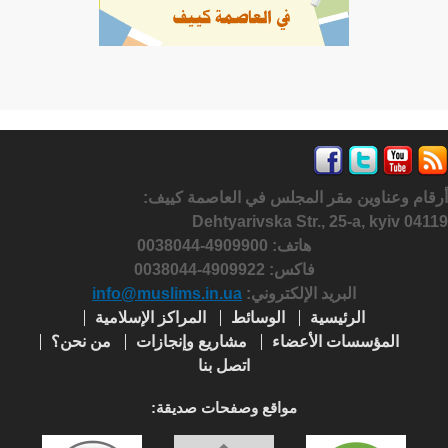
أرقام وعناوين مقر المجلس في العاصمة كييف:
Dehtyarivska Str., 25-a, kyiv 04119
هاتف: 4909900-0038044
فاكس:
4909922-0038044
البريد الإلكتروني:
info@muslims.in.ua
الرئيسية
الوسائط
المراكز الإسلامية
المؤسسات الأعضاء
مشاريع وإنجازات
من نحن؟
اتصل بنا
مواقع وصفحات صديقة: