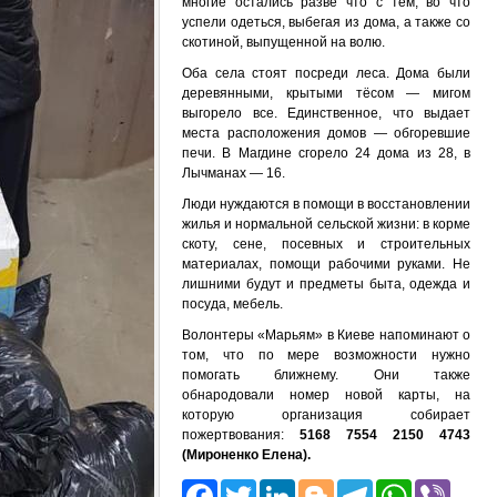
многие остались разве что с тем, во что
успели одеться, выбегая из дома, а также со
скотиной, выпущенной на волю.
Оба села стоят посреди леса. Дома были
деревянными, крытыми тёсом — мигом
выгорело все. Единственное, что выдает
места расположения домов — обгоревшие
печи. В Магдине сгорело 24 дома из 28, в
Лычманах — 16.
Люди нуждаются в помощи в восстановлении
жилья и нормальной сельской жизни: в корме
скоту, сене, посевных и строительных
материалах, помощи рабочими руками. Не
лишними будут и предметы быта, одежда и
посуда, мебель.
Волонтеры «Марьям» в Киеве напоминают о
том, что по мере возможности нужно
помогать ближнему. Они также
обнародовали номер новой карты, на
которую организация собирает
пожертвования:
5168 7554 2150 4743
(Мироненко Елена).
Facebook
Twitter
LinkedIn
Blogger
Telegr
What
Vi