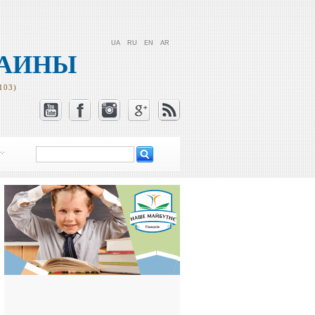
UA
RU
EN
AR
РАИНЫ
103)
Поиск
Форма поиска