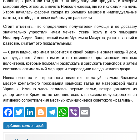
Волонтеры работали три дня. В пятницу закупили продукты, и вечером
микроавтобус отвез их в мечеть Новоалексеевки, где их и сложили на ночь.
Утром началась фасовка сахара из больших мешков в индивидуальные
пакеты, а с обеда готовые наборы уже развозили.
Стоит отметить, что определение получателей помощи и ее доставку
значительно упростили имам мечети Усеин Тохлу и его помощник
Искандер Авджи. Запорожский имам Мухаммад Мамутов, участвовавший в
развозке, считает это показательным:
— Сразу видно, что имам заботится о своей общине и знает каждый дом,
где нуждаются. Именно имам и его помощник организовали местных
волонтеров, которые помогали разгружать и загружать транспорт, а затем
составили оптимальный маршрут и сопроводили нас до каждого двора.
Новоалексеевка и окрестности является, пожалуй, самым большим
местом компактного проживания крымских татар на материковой части
Украины. Именно здесь селились первые семьи, возвращавшиеся из
депортации в Крым, но не смогшие осесть на самом полуострове из-за
активного сопротивления местных функционеров советского «разлива».
Facebook
Twitter
LinkedIn
Blogger
Telegram
WhatsApp
Viber
Email
добавить комментарий