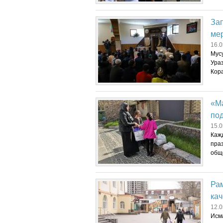
За
ме
16.0
Мус
Ура
Кора
«Ма
по
15.0
Кажд
пра
общ
Ра
ка
12.0
Исма