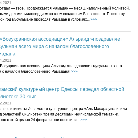
4.2021
 отдал — твое. Продолжается Рамадан — месяц, наполненный молитвой,
рыми делами, милосердием ко всем созданиям Всевышнего. Поскольку
ой год мусульмане проводят Рамадан в условиях...
>>>
 «Всеукраинская ассоциация« Альраид »поздравляет
ульман всего мира с началом благословенного
мадана!
4.2021
«Всеукраинская ассоциация« Альраид »поздравляет мусульман всего
а с началом благословенного Рамадана!
>>>
ламский культурный центр Одессы передал областной
лиотеке 30 книг
2.2021
авно активисты Исламского культурного центра «Аль-Маcар» увеличили
 областной библиотеки тремя десятками книг исламской тематики.
но с этой целью 24 февраля они посетили...
>>>