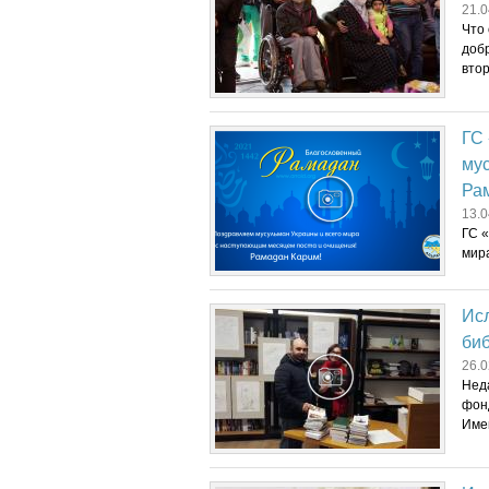
21.0
Что
доб
втор
ГС
мус
Ра
13.0
ГС 
мир
Ис
биб
26.0
Нед
фонд
Имен