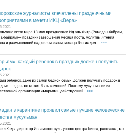
порожские журналисты впечатлены праздничными
роприятиями в мечети ИКЦ «Вера»
5.2021
ульмане всего мира 13 мая праздновали Ид аль-Фитр (Рамадан-байрам,
за-байрам)— праздник завершения месяца поста, молитвы, чтения
на и размышлений над его смыслом, месяца благих дел....
>>>
рьям»: каждый ребенок в праздник должен получить
дарок
5.2021
ый ребенок, даже из самой бедной семьи, должен получить подарок в
здник — здесь не может быть сомнений. Поэтому мусульманки из
ественной организации «Марьям», действующий...
>>>
мадан в карантине проявил самые лучшие человеческие
чества мусульман
5.2021
ил Кады, директор Исламского культурного центра Киева, рассказал, как