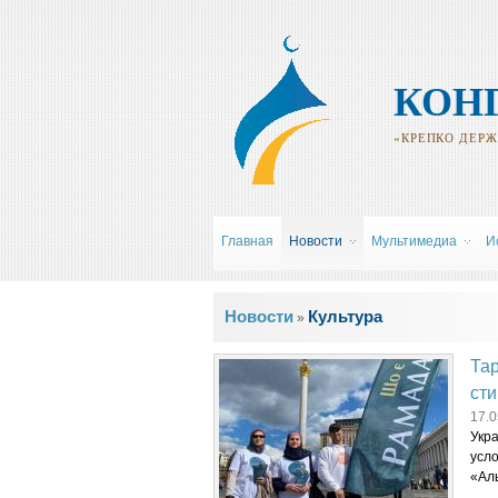
КОН
«КРЕПКО ДЕРЖИ
Главная
Новости
Мультимедиа
И
Вы здесь
Новости
Культура
»
Тар
сти
17.0
Укр
усл
«Ал