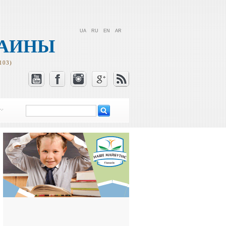
UA
RU
EN
AR
РАИНЫ
103)
Поиск
Форма поиска