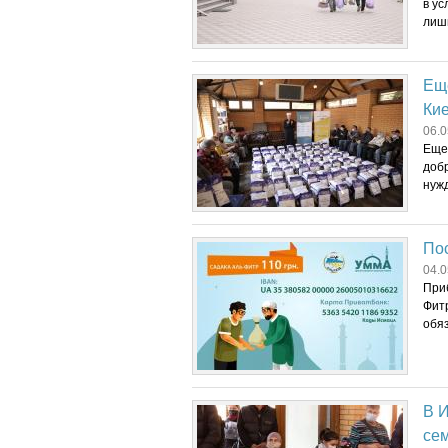
в ус
лишь
Ещ
Ки
06.0
Еще
доб
нужд
По
04.0
При
Фит
обяз
В 
се