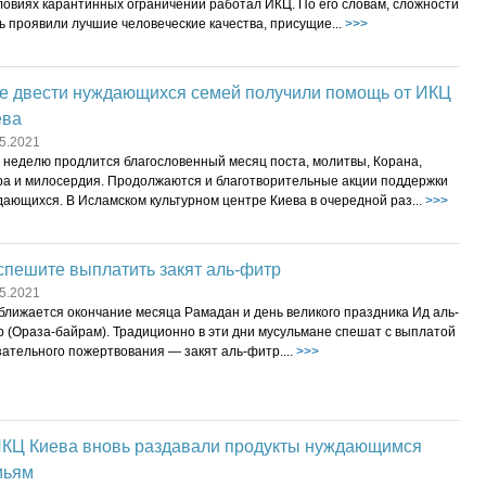
ловиях карантинных ограничений работал ИКЦ. По его словам, сложности
 проявили лучшие человеческие качества, присущие...
>>>
е двести нуждающихся семей получили помощь от ИКЦ
ева
5.2021
 неделю продлится благословенный месяц поста, молитвы, Корана,
ра и милосердия. Продолжаются и благотворительные акции поддержки
ающихся. В Исламском культурном центре Киева в очередной раз...
>>>
спешите выплатить закят аль-фитр
5.2021
ближается окончание месяца Рамадан и день великого праздника Ид аль-
р (Ораза-байрам). Традиционно в эти дни мусульмане спешат с выплатой
ательного пожертвования — закят аль-фитр....
>>>
ИКЦ Киева вновь раздавали продукты нуждающимся
мьям