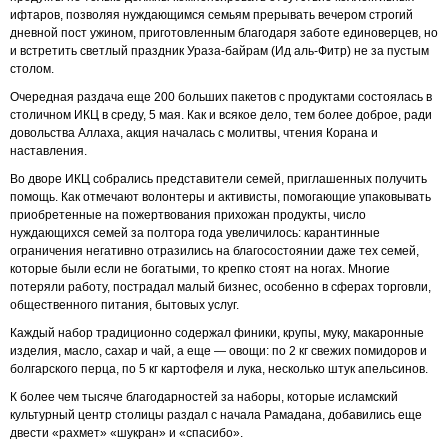
ифтаров, позволяя нуждающимся семьям прерывать вечером строгий
дневной пост ужином, приготовленным благодаря заботе единоверцев, но
и встретить светлый праздник Ураза-байрам (Ид аль-Фитр) не за пустым
столом.
Очередная раздача еще 200 больших пакетов с продуктами состоялась в
столичном ИКЦ в среду, 5 мая. Как и всякое дело, тем более доброе, ради
довольства Аллаха, акция началась с молитвы, чтения Корана и
наставления.
Во дворе ИКЦ собрались представители семей, приглашенных получить
помощь. Как отмечают волонтеры и активисты, помогающие упаковывать
приобретенные на пожертвования прихожан продукты, число
нуждающихся семей за полтора года увеличилось: карантинные
ограничения негативно отразились на благосостоянии даже тех семей,
которые были если не богатыми, то крепко стоят на ногах. Многие
потеряли работу, пострадал малый бизнес, особенно в сферах торговли,
общественного питания, бытовых услуг.
Каждый набор традиционно содержал финики, крупы, муку, макаронные
изделия, масло, сахар и чай, а еще — овощи: по 2 кг свежих помидоров и
болгарского перца, по 5 кг картофеля и лука, несколько штук апельсинов.
К более чем тысяче благодарностей за наборы, которые исламский
культурный центр столицы раздал с начала Рамадана, добавились еще
двести «рахмет» «шукран» и «спасибо».