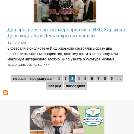
Два просветительских мероприятия в ИКЦ Харькова:
День хиджаба и День открытых дверей
14.02.2020
8 февраля в библиотеке ИКЦ Харькова состоялись сразу два
просветительских мероприятия, поэтому гости вечера получили
максимум интересного. Можно было узнать о культуре Ислама,
традициях разных...
>>>
Страницы
первая
предыдущая
1
2
3
4
5
6
7
8
9
…
вперёд
последняя