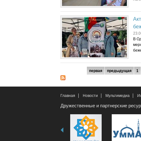
Ак
бе
23.0
В О
мер
беже
Страницы
первая
предыдущая
1
Главная
Новости
Мультимедиа
И
Дружественные и партнерские ресу