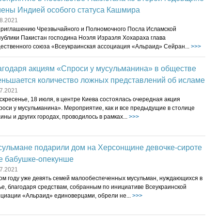
мены Индией особого статуса Кашмира
8.2021
приглашению Чрезвычайного и Полномочного Посла Исламской
публики Пакистан господина Ноэля Израэля Хохараха глава
ественного союза «Всеукраинская ассоциация «Альраид» Сейран...
>>>
агодаря акциям «Спроси у мусульманина» в обществе
еньшается количество ложных представлений об исламе
7.2021
скресенье, 18 июля, в центре Киева состоялась очередная акция
роси у мусульманина». Мероприятие, как и все предыдущие в столице
ины и других городах, проводилось в рамках...
>>>
сульмане подарили дом на Херсонщине девочке-сироте
ее бабушке-опекунше
7.2021
том году уже девять семей малообеспеченных мусульман, нуждающихся в
ье, благодаря средствам, собранным по инициативе Всеукраинской
оциации «Альраид» единоверцами, обрели не...
>>>