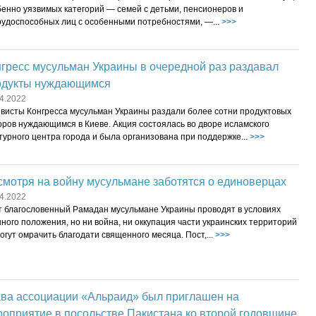
бенно уязвимых категорий — семей с детьми, пенсионеров и
рудоспособных лиц с особенными потребностями, —...
>>>
гресс мусульман Украины в очередной раз раздавал
одукты нуждающимся
4.2022
ивисты Конгресса мусульман Украины раздали более сотни продуктовых
оров нуждающимся в Киеве. Акция состоялась во дворе исламского
турного центра города и была организована при поддержке...
>>>
мотря на войну мусульмане заботятся о единоверцах
4.2022
т благословенный Рамадан мусульмане Украины проводят в условиях
ного положения, но ни война, ни оккупация части украинских территорий
огут омрачить благодати священного месяца. Пост,...
>>>
ава ассоциации «Альраид» был приглашен на
оприятие в посольстве Пакистана ко второй годовщине