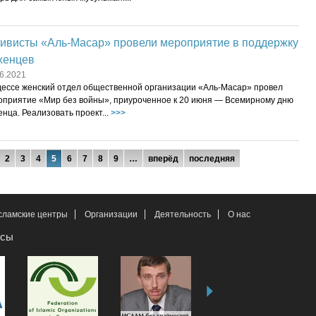
тивисты «Аль-Масар» провели мероприятие в поддержку
женцев
6.2021
дессе женский отдел общественной организации «Аль-Масар» провел
оприятие «Мир без войны», приуроченное к 20 июня — Всемирному дню
нца. Реализовать проект...
>>>
2
3
4
5
6
7
8
9
…
вперёд
последняя
сламские центры
Организации
Деятельность
О нас
рсы