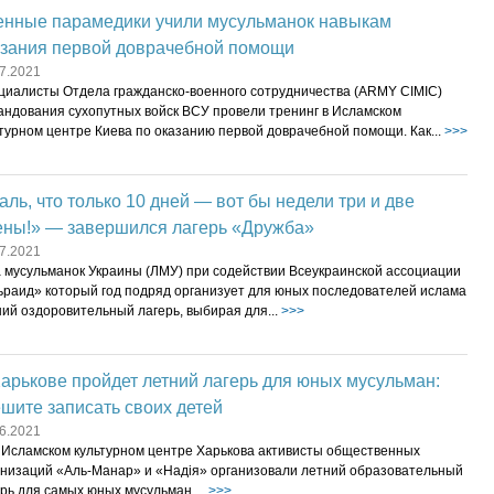
енные парамедики учили мусульманок навыкам
азания первой доврачебной помощи
7.2021
циалисты Отдела гражданско-военного сотрудничества (ARMY CIMIC)
андования сухопутных войск ВСУ провели тренинг в Исламском
турном центре Киева по оказанию первой доврачебной помощи. Как...
>>>
ль, что только 10 дней — вот бы недели три и две
ены!» — завершился лагерь «Дружба»
7.2021
а мусульманок Украины (ЛМУ) при содействии Всеукраинской ассоциации
ьраид» который год подряд организует для юных последователей ислама
ий оздоровительный лагерь, выбирая для...
>>>
арькове пройдет летний лагерь для юных мусульман:
шите записать своих детей
6.2021
 Исламском культурном центре Харькова активисты общественных
анизаций «Аль-Манар» и «Надія» организовали летний образовательный
рь для самых юных мусульман....
>>>