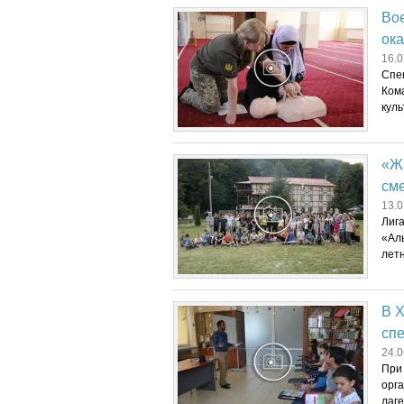
Во
ок
16.0
Спе
Ком
куль
«Жа
см
13.0
Лиг
«Ал
летн
В Х
спе
24.0
При
орг
лаге