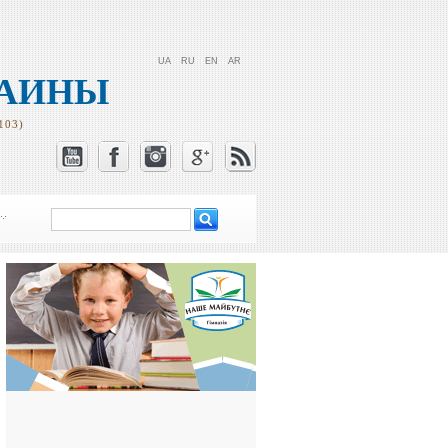
UA
RU
EN
AR
РАИНЫ
103)
Поиск
Форма поиска