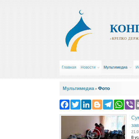
КОН
«КРЕПКО ДЕРЖИ
Главная
Новости
Мультимедиа
И
Вы здесь
Мультимедиа
Фото
»
Facebook
Twitter
LinkedIn
Blogger
Teleg
Wh
Су
зав
21.0
В ус