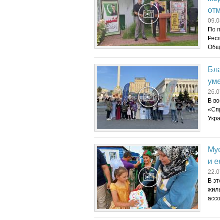
от
09.0
По 
Рес
Общ
Бл
ум
26.0
В во
«Сп
Укра
Му
и 
22.0
В э
жил
асс