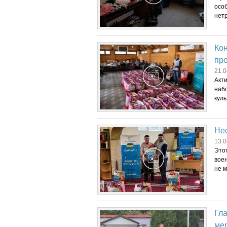
осо
нет
Кон
пр
21.0
Акт
наб
куль
Нес
13.0
Это
воен
не м
Гл
мер