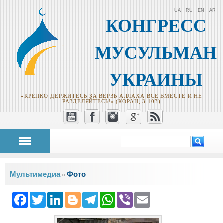
UA
RU
EN
AR
КОНГРЕСС
МУСУЛЬМАН
УКРАИНЫ
«КРЕПКО ДЕРЖИТЕСЬ ЗА ВЕРВЬ АЛЛАХА ВСЕ ВМЕСТЕ И НЕ
РАЗДЕЛЯЙТЕСЬ!» (КОРАН, 3:103)
Поиск
Форма поиска
Вы здесь
Мультимедиа
Фото
»
Facebook
Twitter
LinkedIn
Blogger
Telegram
WhatsApp
Viber
Email