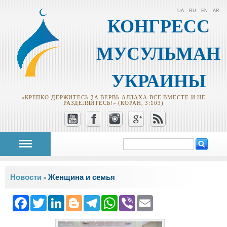
UA
RU
EN
AR
КОНГРЕСС
МУСУЛЬМАН
УКРАИНЫ
«КРЕПКО ДЕРЖИТЕСЬ ЗА ВЕРВЬ АЛЛАХА ВСЕ ВМЕСТЕ И НЕ
РАЗДЕЛЯЙТЕСЬ!» (КОРАН, 3:103)
Поиск
Форма поиска
Вы здесь
Новости
Женщина и семья
»
Facebook
Twitter
LinkedIn
Blogger
Telegram
WhatsApp
Viber
Email