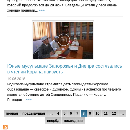
который продолжится до 28 июня. Владельцы отеля у леса очень
хорошо приняли...
>>>
Юные мусульмане Запорожья и Днепра состязались
в чтении Корана наизусть
19.06.2018
Родители-мусульмане стремятся дать своим детям хорошее
образование — светское и духовное. Одним из аспектов последнего
является обучение детей Священному Писанию — Корану.
Рамадан...
>>>
Страницы
первая
предыдущая
…
4
5
6
7
8
9
10
11
12
…
вперёд
последняя