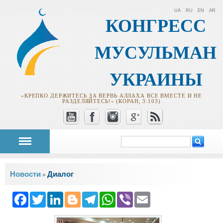
UA
RU
EN
AR
КОНГРЕСС
МУСУЛЬМАН
УКРАИНЫ
«КРЕПКО ДЕРЖИТЕСЬ ЗА ВЕРВЬ АЛЛАХА ВСЕ ВМЕСТЕ И НЕ
РАЗДЕЛЯЙТЕСЬ!» (КОРАН, 3:103)
Поиск
Форма поиска
Вы здесь
Новости
Диалог
»
Facebook
Twitter
LinkedIn
Blogger
Telegram
WhatsApp
Viber
Email