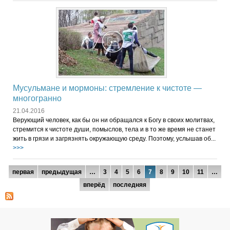
Мусульмане и мормоны: стремление к чистоте —
многогранно
21.04.2016
Верующий человек, как бы он ни обращался к Богу в своих молитвах,
стремится к чистоте души, помыслов, тела и в то же время не станет
жить в грязи и загрязнять окружающую среду. Поэтому, услышав об...
>>>
Страницы
первая
предыдущая
…
3
4
5
6
7
8
9
10
11
…
вперёд
последняя