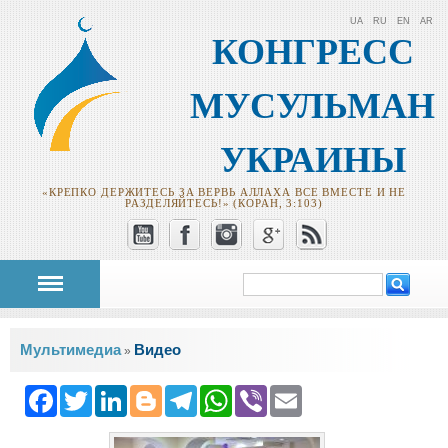
UA
RU
EN
AR
КОНГРЕСС
МУСУЛЬМАН
УКРАИНЫ
«КРЕПКО ДЕРЖИТЕСЬ ЗА ВЕРВЬ АЛЛАХА ВСЕ ВМЕСТЕ И НЕ
РАЗДЕЛЯЙТЕСЬ!» (КОРАН, 3:103)
Поиск
Форма поиска
Вы здесь
Мультимедиа
Видео
»
Facebook
Twitter
LinkedIn
Blogger
Telegram
WhatsApp
Viber
Email