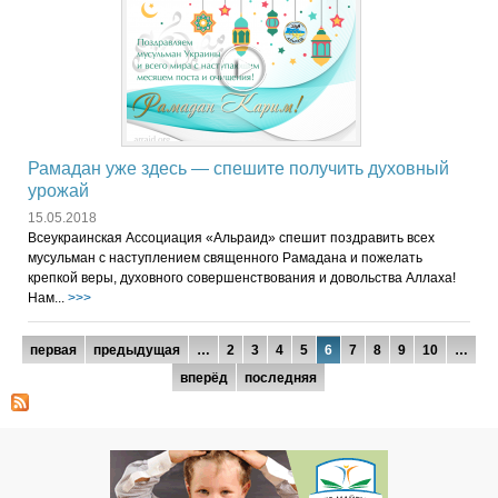
Рамадан уже здесь — спешите получить духовный
урожай
15.05.2018
Всеукраинская Ассоциация «Альраид» спешит поздравить всех
мусульман с наступлением священного Рамадана и пожелать
крепкой веры, духовного совершенствования и довольства Аллаха!
Нам...
>>>
Страницы
первая
предыдущая
…
2
3
4
5
6
7
8
9
10
…
вперёд
последняя