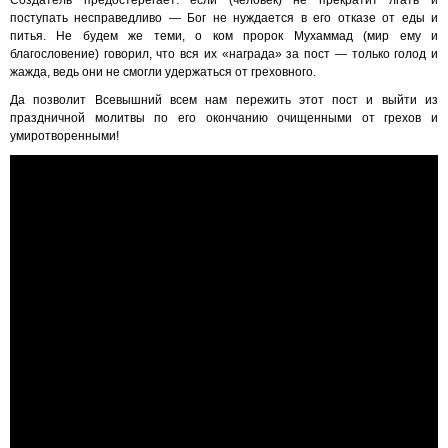
Создатель предостерегает: если (человек) не прекратит лгать и
поступать несправедливо — Бог не нуждается в его отказе от еды и
питья. Не будем же теми, о ком пророк Мухаммад (мир ему и
благословение) говорил, что вся их «награда» за пост — только голод и
жажда, ведь они не смогли удержаться от греховного.
Да позволит Всевышний всем нам пережить этот пост и выйти из
праздничной молитвы по его окончанию очищенными от грехов и
умиротворенными!