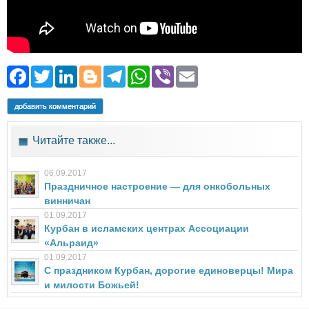
Facebook
Twitter
LinkedIn
Blogger
Telegram
WhatsApp
Viber
Email
добавить комментарий
Читайте также...
06.09.2017
Праздничное настроение — для онкобольных
винничан
01.09.2017
Курбан в исламских центрах Ассоциации
«Альраид»
01.09.2017
С праздником Курбан, дорогие единоверцы! Мира
и милости Божьей!