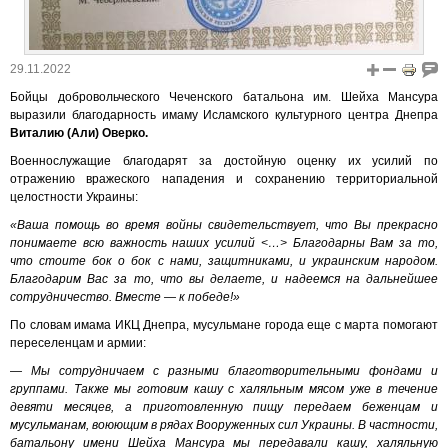
29.11.2022
Бойцы добровольческого Чеченского батальона им. Шейха Мансура
выразили благодарность имаму Исламского культурного центра Днепра
Виталию (Али) Оверко.
Военнослужащие благодарят за достойную оценку их усилий по
отражению вражеского нападения и сохранению территориальной
целостности Украины:
«Ваша помощь во время войны свидетельствует, что Вы прекрасно
понимаете всю важность наших усилий <…> Благодарны Вам за то,
что стоите бок о бок с нами, защитниками, и украинским народом.
Благодарим Вас за то, что вы делаете, и надеемся на дальнейшее
сотрудничество. Вместе — к победе!»
По словам имама ИКЦ Днепра, мусульмане города еще с марта помогают
переселенцам и армии:
— Мы сотрудничаем с разными благотворительными фондами и
группами. Также мы готовим кашу с халяльным мясом уже в течение
девяти месяцев, а приготовленную пищу передаем беженцам и
мусульманам, воюющим в рядах Вооруженных сил Украины. В частности,
батальону имени Шейха Мансура мы передавали кашу, халяльную