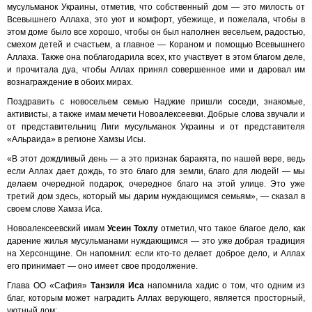
мусульманок Украины, отметив, что собственный дом — это милость от
Всевышнего Аллаха, это уют и комфорт, убежище, и пожелала, чтобы в
этом доме было все хорошо, чтобы он был наполнен весельем, радостью,
смехом детей и счастьем, а главное — Кораном и помощью Всевышнего
Аллаха. Также она поблагодарила всех, кто участвует в этом благом деле,
и прочитала дуа, чтобы Аллах принял совершенное ими и даровал им
вознаграждение в обоих мирах.
Поздравить с новосельем семью Наджие пришли соседи, знакомые,
активисты, а также имам мечети Новоалексеевки. Добрые слова звучали и
от представительниц Лиги мусульманок Украины и от представителя
«Альраида» в регионе Хамзы Исы.
«В этот дождливый день — а это признак баракята, по нашей вере, ведь
если Аллах дает дождь, то это благо для земли, благо для людей! — мы
делаем очередной подарок, очередное благо на этой улице. Это уже
третий дом здесь, который мы дарим нуждающимся семьям», — сказал в
своем слове Хамза Иса.
Новоалексеевский имам
Усеин Тохлу
отметил, что такое благое дело, как
дарение жилья мусульманами нуждающимся — это уже добрая традиция
на Херсонщине. Он напомнил: если кто-то делает доброе дело, и Аллах
его принимает — оно имеет свое продолжение.
Глава ОО «Сафия»
Танзиля Иса
напомнила хадис о том, что одним из
благ, которым может наградить Аллах верующего, является просторный,
уютный дом: