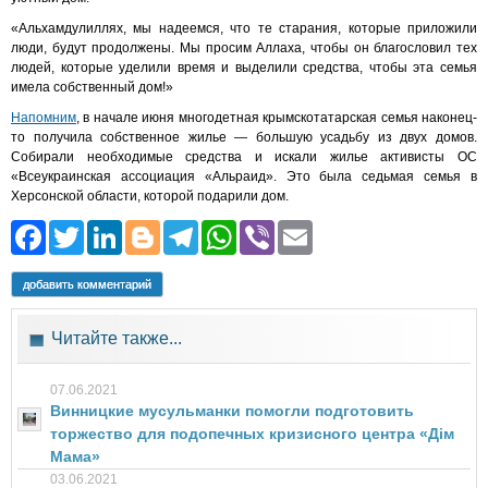
«Альхамдулиллях, мы надеемся, что те старания, которые приложили
люди, будут продолжены. Мы просим Аллаха, чтобы он благословил тех
людей, которые уделили время и выделили средства, чтобы эта семья
имела собственный дом!»
Напомним
, в начале июня многодетная крымскотатарская семья наконец-
то получила собственное жилье — большую усадьбу из двух домов.
Собирали необходимые средства и искали жилье активисты ОС
«Всеукраинская ассоциация «Альраид». Это была седьмая семья в
Херсонской области, которой подарили дом.
Facebook
Twitter
LinkedIn
Blogger
Telegram
WhatsApp
Viber
Email
добавить комментарий
Читайте также...
07.06.2021
Винницкие мусульманки помогли подготовить
торжество для подопечных кризисного центра «Дім
Мама»
03.06.2021