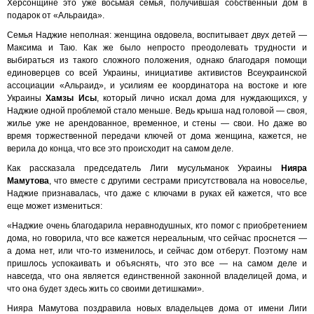
Херсонщине это уже восьмая семья, получившая собственный дом в
подарок от «Альраида».
Семья Наджие неполная: женщина овдовела, воспитывает двух детей —
Максима и Таю. Как же было непросто преодолевать трудности и
выбираться из такого сложного положения, однако благодаря помощи
единоверцев со всей Украины, инициативе активистов Всеукраинской
ассоциации «Альраид», и усилиям ее координатора на востоке и юге
Украины
Хамзы Исы
, который лично искал дома для нуждающихся, у
Наджие одной проблемой стало меньше. Ведь крыша над головой — своя,
жилье уже не арендованное, временное, и стены — свои. Но даже во
время торжественной передачи ключей от дома женщина, кажется, не
верила до конца, что все это происходит на самом деле.
Как рассказала председатель Лиги мусульманок Украины
Нияра
Мамутова
, что вместе с другими сестрами присутствовала на новоселье,
Наджие признавалась, что даже с ключами в руках ей кажется, что все
еще может измениться:
«Наджие очень благодарила неравнодушных, кто помог с приобретением
дома, но говорила, что все кажется нереальным, что сейчас проснется —
а дома нет, или что-то изменилось, и сейчас дом отберут. Поэтому нам
пришлось успокаивать и объяснять, что это все — на самом деле и
навсегда, что она является единственной законной владелицей дома, и
что она будет здесь жить со своими детишками».
Нияра Мамутова поздравила новых владельцев дома от имени Лиги