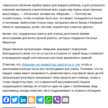
«Школьное обучение крайне важно для каждого ребенка, а для успешного
усвоения материала и выполнения всех задач ему нужны качественные
канцтовары, — объясняют активистки «Марьям». — Поэтому мы
позаботились, чтобы в наборе было все, что может понадобиться юным
отличникам, любителям точных наук, натуралистам из Киева и Киевской
области: карандаши, ручки, ластики, корректоры и многое другое».
Кроме того, подарочные пакеты для учениц дополнили яркими
аксессуарами для волос ручной работы, которые подарила Наталья
Мирончук.
Общественная организация «Марьям» выражает искреннюю
благодарность всем, кто не остается в стороне от чужой беды и помогает
в проведении акций собственным участием, временем и гривной.
Отметим, что
«Марьям» не первый раз заботится о том
, чтобы в
школьников в ранцах было все необходимое для учебы. Понимая, что не
каждая семья имеет возможность укомплектовать портфели своих детей,
организация регулярно инициирует сбор средств для помощи, снова и
снова свидетельствуя, что в украинской мусульманской общине
нуждающиеся никогда не остаются один на один с проблемами, ведь
единоверцы всегда помогают им и поддерживают в сложных ситуациях.
Facebook
Twitter
LinkedIn
Blogger
Telegram
WhatsApp
Viber
Email