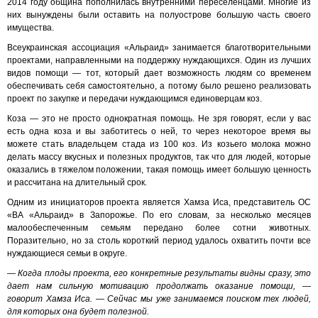
2014 году община пополнилась внутренними переселенцами. Многие из
них вынуждены были оставить на полуострове большую часть своего
имущества.
Всеукраинская ассоциация «Альраид» занимается благотворительными
проектами, направленными на поддержку нуждающихся. Один из лучших
видов помощи — тот, который дает возможность людям со временем
обеспечивать себя самостоятельно, а потому было решено реализовать
проект по закупке и передачи нуждающимся единоверцам коз.
Коза — это не просто однократная помощь. Не зря говорят, если у вас
есть одна коза и вы заботитесь о ней, то через некоторое время вы
можете стать владельцем стада из 100 коз. Из козьего молока можно
делать массу вкусных и полезных продуктов, так что для людей, которые
оказались в тяжелом положении, такая помощь имеет большую ценность
и рассчитана на длительный срок.
Одним из инициаторов проекта является Хамза Иса, представитель ОС
«ВА «Альраид» в Запорожье. По его словам, за несколько месяцев
малообеспеченным семьям передано более сотни животных.
Поразительно, но за столь короткий период удалось охватить почти все
нуждающиеся семьи в округе.
— Когда плоды проекта, его конкретные результаты видны сразу, это
дает нам сильную мотивацию продолжать оказание помощи, —
говорит Хамза Иса. — Сейчас мы уже занимаемся поиском тех людей,
для которых она будет полезной.